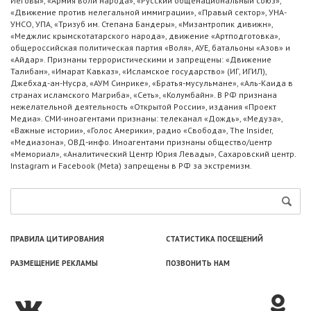
Иеговы», «Армия воли народа», «Русский общенациональный союз»,
«Движение против нелегальной иммиграции», «Правый сектор», УНА-
УНСО, УПА, «Тризуб им. Степана Бандеры», «Мизантропик дивижн»,
«Меджлис крымскотатарского народа», движение «Артподготовка»,
общероссийская политическая партия «Воля», АУЕ, батальоны «Азов» и
«Айдар». Признаны террористическими и запрещены: «Движение
Талибан», «Имарат Кавказ», «Исламское государство» (ИГ, ИГИЛ),
Джебхад-ан-Нусра, «АУМ Синрике», «Братья-мусульмане», «Аль-Каида в
странах исламского Магриба», «Сеть», «Колумбайн». В РФ признана
нежелательной деятельность «Открытой России», издания «Проект
Медиа». СМИ-иноагентами признаны: телеканал «Дождь», «Медуза»,
«Важные истории», «Голос Америки», радио «Свобода», The Insider,
«Медиазона», ОВД-инфо. Иноагентами признаны общество/центр
«Мемориал», «Аналитический Центр Юрия Левады», Сахаровский центр.
Instagram и Facebook (Metа) запрещены в РФ за экстремизм.
ПРАВИЛА ЦИТИРОВАНИЯ
СТАТИСТИКА ПОСЕЩЕНИЙ
РАЗМЕЩЕНИЕ РЕКЛАМЫ
ПОЗВОНИТЬ НАМ