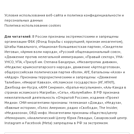
Условия использования веб-сайта и политика конфиденциальности и
персональных данных
Политика использования cookies
Для читателей:
В России признаны экстремистскими и запрещены
организации ФБК (Фонд борьбы с коррупцией, признан иноагентом),
Штабы Навального, «Национал-большевистская партия», «Свидетели
Иеговы», «Армия воли народа», «Русский общенациональный союз»,
«Движение против нелегальной иммиграции», «Правый сектор», УНА-
УНСО, УПА, «Тризуб им. Степана Бандеры», «Мизантропик дивижн»,
«Меджлис крымскотатарского народа», движение «Артподготовка»,
общероссийская политическая партия «Воля», АУЕ, батальоны «Азов» и
«Айдар». Признаны террористическими и запрещены: «Движение
Талибан», «Имарат Кавказ», «Исламское государство» (ИГ, ИГИЛ),
Джебхад-ан-Нусра, «АУМ Синрике», «Братья-мусульмане», «Аль-Каида в
странах исламского Магриба», «Сеть», «Колумбайн». В РФ признана
нежелательной деятельность «Открытой России», издания «Проект
Медиа». СМИ-иноагентами признаны: телеканал «Дождь», «Медуза»,
«Важные истории», «Голос Америки», радио «Свобода», The Insider,
«Медиазона», ОВД-инфо. Иноагентами признаны общество/центр
«Мемориал», «Аналитический Центр Юрия Левады», Сахаровский центр.
Instagram и Facebook (Metа) запрещены в РФ за экстремизм.