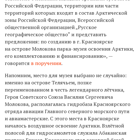
Российской Федерации, территории или части
территорий которых входят в состав Арктической
зоны Российской Федерации, Всероссийской
общественной организацией „Русское
географическое общество“ и представить
предложения: по созданию в г. Красноярске
на острове Молокова парка-музея освоения Арктики,
его комплектованию и финансированию», —
говорится
в поручении
.
Напомним, место для музея выбрано не
случайно:
именно на острове Телячьем, позже
переименованном в честь легендарного лётчика,
Героя Советского Союза Василия Сергеевича
Молокова, располагалась гидробаза Красноярского
отряда авиации Главного северного морского пути
и авиамастерские. С этого места в Красноярске
началось воздушное освоение Арктики. Взлётной
полосой для гидросамолетов служила Абаканская
протока Енисея. Красноярск стал основной базой