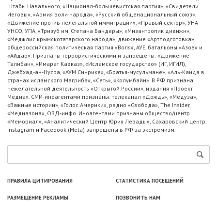
Штабы Навального, «Национал-большевистская партия», «Свидетели
Иеговы», «Армия воли народа», «Русский общенациональный союз»,
«Движение против нелегальной иммиграции», «Правый сектор», УНА-
УНСО, УПА, «Тризуб им. Степана Бандеры», «Мизантропик дивижн»,
«Меджлис крымскотатарского народа», движение «Артподготовка»,
общероссийская политическая партия «Воля», АУЕ, батальоны «Азов» и
«Айдар». Признаны террористическими и запрещены: «Движение
Талибан», «Имарат Кавказ», «Исламское государство» (ИГ, ИГИЛ),
Джебхад-ан-Нусра, «АУМ Синрике», «Братья-мусульмане», «Аль-Каида в
странах исламского Магриба», «Сеть», «Колумбайн». В РФ признана
нежелательной деятельность «Открытой России», издания «Проект
Медиа». СМИ-иноагентами признаны: телеканал «Дождь», «Медуза»,
«Важные истории», «Голос Америки», радио «Свобода», The Insider,
«Медиазона», ОВД-инфо. Иноагентами признаны общество/центр
«Мемориал», «Аналитический Центр Юрия Левады», Сахаровский центр.
Instagram и Facebook (Metа) запрещены в РФ за экстремизм.
ПРАВИЛА ЦИТИРОВАНИЯ
СТАТИСТИКА ПОСЕЩЕНИЙ
РАЗМЕЩЕНИЕ РЕКЛАМЫ
ПОЗВОНИТЬ НАМ