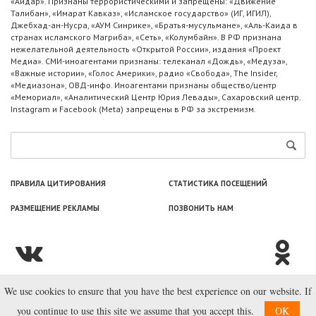
«Айдар». Признаны террористическими и запрещены: «Движение
Талибан», «Имарат Кавказ», «Исламское государство» (ИГ, ИГИЛ),
Джебхад-ан-Нусра, «АУМ Синрике», «Братья-мусульмане», «Аль-Каида в
странах исламского Магриба», «Сеть», «Колумбайн». В РФ признана
нежелательной деятельность «Открытой России», издания «Проект
Медиа». СМИ-иноагентами признаны: телеканал «Дождь», «Медуза»,
«Важные истории», «Голос Америки», радио «Свобода», The Insider,
«Медиазона», ОВД-инфо. Иноагентами признаны общество/центр
«Мемориал», «Аналитический Центр Юрия Левады», Сахаровский центр.
Instagram и Facebook (Metа) запрещены в РФ за экстремизм.
ПРАВИЛА ЦИТИРОВАНИЯ
СТАТИСТИКА ПОСЕЩЕНИЙ
РАЗМЕЩЕНИЕ РЕКЛАМЫ
ПОЗВОНИТЬ НАМ
We use cookies to ensure that you have the best experience on our website. If
© ООО «Лаборатория Новоcтей», 2003—2026.
you continue to use this site we assume that you accept this.
OK