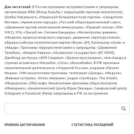
Для читателей:
В России признаны экстремистскими и запрещены
организации ФБК (Фонд борьбы с коррупцией, признан иноагентом),
Штабы Навального, «Национал-большевистская партия», «Свидетели
Иеговы», «Армия воли народа», «Русский общенациональный союз»,
«Движение против нелегальной иммиграции», «Правый сектор», УНА-
УНСО, УПА, «Тризуб им. Степана Бандеры», «Мизантропик дивижн»,
«Меджлис крымскотатарского народа», движение «Артподготовка»,
общероссийская политическая партия «Воля», АУЕ, батальоны «Азов» и
«Айдар». Признаны террористическими и запрещены: «Движение
Талибан», «Имарат Кавказ», «Исламское государство» (ИГ, ИГИЛ),
Джебхад-ан-Нусра, «АУМ Синрике», «Братья-мусульмане», «Аль-Каида в
странах исламского Магриба», «Сеть», «Колумбайн». В РФ признана
нежелательной деятельность «Открытой России», издания «Проект
Медиа». СМИ-иноагентами признаны: телеканал «Дождь», «Медуза»,
«Важные истории», «Голос Америки», радио «Свобода», The Insider,
«Медиазона», ОВД-инфо. Иноагентами признаны общество/центр
«Мемориал», «Аналитический Центр Юрия Левады», Сахаровский центр.
Instagram и Facebook (Metа) запрещены в РФ за экстремизм.
ПРАВИЛА ЦИТИРОВАНИЯ
СТАТИСТИКА ПОСЕЩЕНИЙ