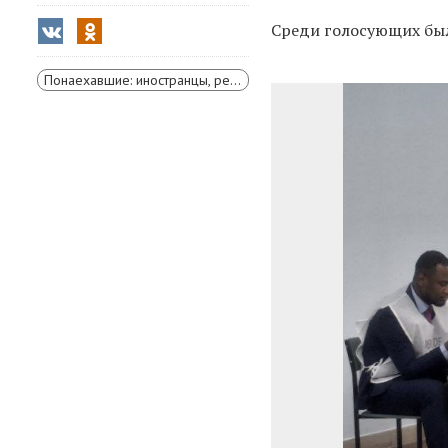
Среди голосующих был
Понаехавшие: иностранцы, решившие жить в Сибири