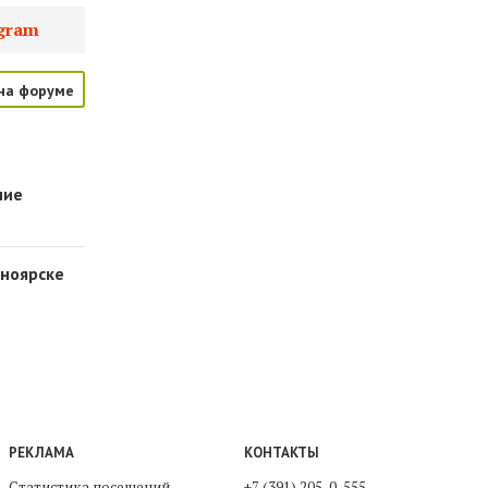
gram
на форуме
ние
сноярске
РЕКЛАМА
КОНТАКТЫ
Статистика посещений
+7 (391) 205-0-555