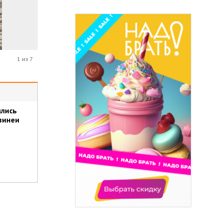
1 из 7
ились
Гвинеи