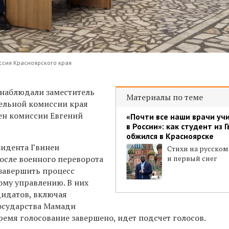
ссия Красноярского края
 наблюдали заместитель
Материалы по теме
ельной комиссии края
ен комиссии Евгений
«Почти все наши врачи уч
в России»: как студент из 
обжился в Красноярске
зидента Гвинеи
Стихи на русском
осле военного переворота
и первый снег
 завершить процесс
ому управлению. В них
дидатов, включая
осударства Мамади
ремя голосование завершено, идет подсчет голосов.