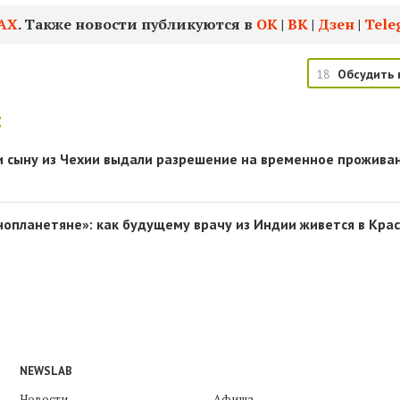
АХ
. Также новости публикуются в
ОК
|
ВК
|
Дзен
|
Tele
18
Обсудить 
:
и сыну из Чехии выдали разрешение на временное прожива
нопланетяне»: как будущему врачу из Индии живется в Кра
NEWSLAB
Новости
Афиша