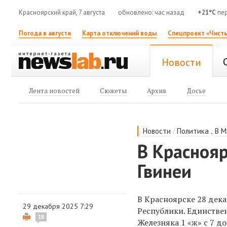
Красноярский край, 7 августа
обновлено: час назад
+21°C
пер
Погода в августе
Карта отключений воды
Спецпроект «Чисты
Новости
Лента новостей
Сюжеты
Архив
Досье
/
,
Новости
Политика
В М
В Красноя
Гвинеи
В Красноярске 28 дек
29 декабря 2025 7:29
Республики. Единстве
18
Железняка 1 «ж» с 7 до