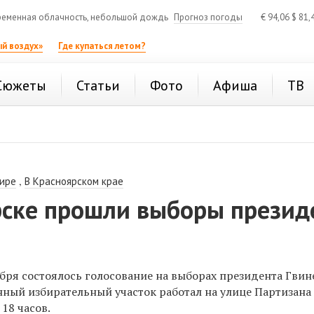
еменная облачность, небольшой дождь
Прогноз погоды
€
94,06
$
81,
й воздух»
Где купаться летом?
Сюжеты
Статьи
Фото
Афиша
ТВ
,
ире
В Красноярском крае
рске прошли выборы презид
абря состоялось
голосование на выборах президента Гвин
нный избирательный участок работал на улице Партизана
 18 часов.