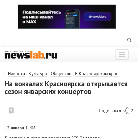
Показат
меню
/
,
,
Новости
Культура
Общество
В Красноярском крае
На вокзалах Красноярска открывается
сезон январских концертов
Поделиться
2
3
12 января 11:08
В январе в дни проведения XX Зимнего