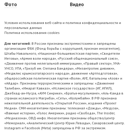
Фото
Видео
Условия использования веб-сайта и политика конфиденциальности и
персональных данных
Политика использования cookies
Для читателей:
В России признаны экстремистскими и запрещены
организации ФБК (Фонд борьбы с коррупцией, признан иноагентом),
Штабы Навального, «Национал-большевистская партия», «Свидетели
Иеговы», «Армия воли народа», «Русский общенациональный союз»,
«Движение против нелегальной иммиграции», «Правый сектор», УНА-
УНСО, УПА, «Тризуб им. Степана Бандеры», «Мизантропик дивижн»,
«Меджлис крымскотатарского народа», движение «Артподготовка»,
общероссийская политическая партия «Воля», АУЕ, батальоны «Азов» и
«Айдар». Признаны террористическими и запрещены: «Движение
Талибан», «Имарат Кавказ», «Исламское государство» (ИГ, ИГИЛ),
Джебхад-ан-Нусра, «АУМ Синрике», «Братья-мусульмане», «Аль-Каида в
странах исламского Магриба», «Сеть», «Колумбайн». В РФ признана
нежелательной деятельность «Открытой России», издания «Проект
Медиа». СМИ-иноагентами признаны: телеканал «Дождь», «Медуза»,
«Важные истории», «Голос Америки», радио «Свобода», The Insider,
«Медиазона», ОВД-инфо. Иноагентами признаны общество/центр
«Мемориал», «Аналитический Центр Юрия Левады», Сахаровский центр.
Instagram и Facebook (Metа) запрещены в РФ за экстремизм.