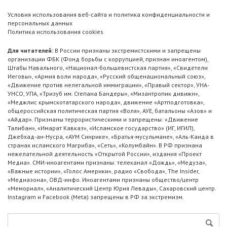
Условия использования веб-сайта и политика конфиденциальности и
персональных данных
Политика использования cookies
Для читателей:
В России признаны экстремистскими и запрещены
организации ФБК (Фонд борьбы с коррупцией, признан иноагентом),
Штабы Навального, «Национал-большевистская партия», «Свидетели
Иеговы», «Армия воли народа», «Русский общенациональный союз»,
«Движение против нелегальной иммиграции», «Правый сектор», УНА-
УНСО, УПА, «Тризуб им. Степана Бандеры», «Мизантропик дивижн»,
«Меджлис крымскотатарского народа», движение «Артподготовка»,
общероссийская политическая партия «Воля», АУЕ, батальоны «Азов» и
«Айдар». Признаны террористическими и запрещены: «Движение
Талибан», «Имарат Кавказ», «Исламское государство» (ИГ, ИГИЛ),
Джебхад-ан-Нусра, «АУМ Синрике», «Братья-мусульмане», «Аль-Каида в
странах исламского Магриба», «Сеть», «Колумбайн». В РФ признана
нежелательной деятельность «Открытой России», издания «Проект
Медиа». СМИ-иноагентами признаны: телеканал «Дождь», «Медуза»,
«Важные истории», «Голос Америки», радио «Свобода», The Insider,
«Медиазона», ОВД-инфо. Иноагентами признаны общество/центр
«Мемориал», «Аналитический Центр Юрия Левады», Сахаровский центр.
Instagram и Facebook (Metа) запрещены в РФ за экстремизм.