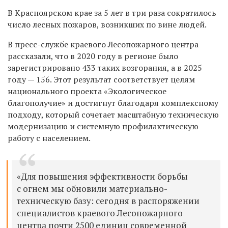
В Красноярском крае за
5
лет в три раза сократилось
число лесных пожаров, возникших по вине людей
.
В пресс-службе краевого Лесопожарного центра
рассказали, что в 2020 году в регионе было
зарегистрировано 433 таких возгорания,
а
в 2025
году — 156. Этот результат соответствует целям
национального проекта «
Экологическое
благополучие»
и достигнут благодаря комплексному
подходу,
который
сочета
ет
масштабную техническую
модернизацию и системную профилактическую
работу с населением.
«Для повышения эффективности борьбы
с огнем мы обновили материально-
техническую базу: сегодня в распоряжении
специалистов краевого Лесопожарного
центра почти 2500 единиц современной