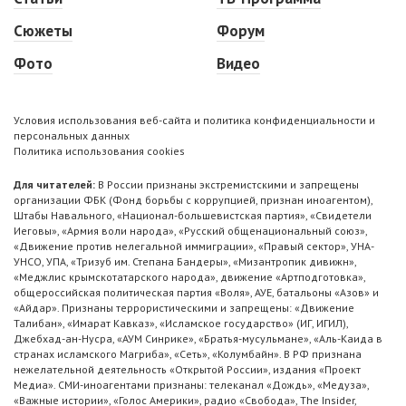
Сюжеты
Форум
Фото
Видео
Условия использования веб-сайта и политика конфиденциальности и
персональных данных
Политика использования cookies
Для читателей:
В России признаны экстремистскими и запрещены
организации ФБК (Фонд борьбы с коррупцией, признан иноагентом),
Штабы Навального, «Национал-большевистская партия», «Свидетели
Иеговы», «Армия воли народа», «Русский общенациональный союз»,
«Движение против нелегальной иммиграции», «Правый сектор», УНА-
УНСО, УПА, «Тризуб им. Степана Бандеры», «Мизантропик дивижн»,
«Меджлис крымскотатарского народа», движение «Артподготовка»,
общероссийская политическая партия «Воля», АУЕ, батальоны «Азов» и
«Айдар». Признаны террористическими и запрещены: «Движение
Талибан», «Имарат Кавказ», «Исламское государство» (ИГ, ИГИЛ),
Джебхад-ан-Нусра, «АУМ Синрике», «Братья-мусульмане», «Аль-Каида в
странах исламского Магриба», «Сеть», «Колумбайн». В РФ признана
нежелательной деятельность «Открытой России», издания «Проект
Медиа». СМИ-иноагентами признаны: телеканал «Дождь», «Медуза»,
«Важные истории», «Голос Америки», радио «Свобода», The Insider,