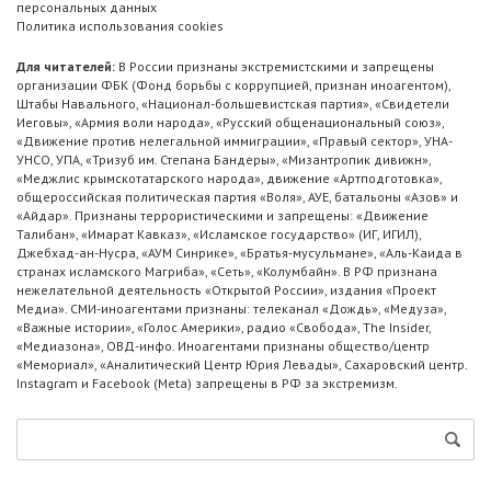
персональных данных
Политика использования cookies
Для читателей:
В России признаны экстремистскими и запрещены
организации ФБК (Фонд борьбы с коррупцией, признан иноагентом),
Штабы Навального, «Национал-большевистская партия», «Свидетели
Иеговы», «Армия воли народа», «Русский общенациональный союз»,
«Движение против нелегальной иммиграции», «Правый сектор», УНА-
УНСО, УПА, «Тризуб им. Степана Бандеры», «Мизантропик дивижн»,
«Меджлис крымскотатарского народа», движение «Артподготовка»,
общероссийская политическая партия «Воля», АУЕ, батальоны «Азов» и
«Айдар». Признаны террористическими и запрещены: «Движение
Талибан», «Имарат Кавказ», «Исламское государство» (ИГ, ИГИЛ),
Джебхад-ан-Нусра, «АУМ Синрике», «Братья-мусульмане», «Аль-Каида в
странах исламского Магриба», «Сеть», «Колумбайн». В РФ признана
нежелательной деятельность «Открытой России», издания «Проект
Медиа». СМИ-иноагентами признаны: телеканал «Дождь», «Медуза»,
«Важные истории», «Голос Америки», радио «Свобода», The Insider,
«Медиазона», ОВД-инфо. Иноагентами признаны общество/центр
«Мемориал», «Аналитический Центр Юрия Левады», Сахаровский центр.
Instagram и Facebook (Metа) запрещены в РФ за экстремизм.