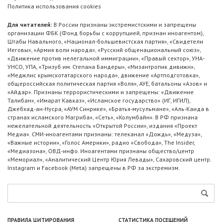
Политика использования cookies
Для читателей:
В России признаны экстремистскими и запрещены
организации ФБК (Фонд борьбы с коррупцией, признан иноагентом),
Штабы Навального, «Национал-большевистская партия», «Свидетели
Иеговы», «Армия воли народа», «Русский общенациональный союз»,
«Движение против нелегальной иммиграции», «Правый сектор», УНА-
УНСО, УПА, «Тризуб им. Степана Бандеры», «Мизантропик дивижн»,
«Меджлис крымскотатарского народа», движение «Артподготовка»,
общероссийская политическая партия «Воля», АУЕ, батальоны «Азов» и
«Айдар». Признаны террористическими и запрещены: «Движение
Талибан», «Имарат Кавказ», «Исламское государство» (ИГ, ИГИЛ),
Джебхад-ан-Нусра, «АУМ Синрике», «Братья-мусульмане», «Аль-Каида в
странах исламского Магриба», «Сеть», «Колумбайн». В РФ признана
нежелательной деятельность «Открытой России», издания «Проект
Медиа». СМИ-иноагентами признаны: телеканал «Дождь», «Медуза»,
«Важные истории», «Голос Америки», радио «Свобода», The Insider,
«Медиазона», ОВД-инфо. Иноагентами признаны общество/центр
«Мемориал», «Аналитический Центр Юрия Левады», Сахаровский центр.
Instagram и Facebook (Metа) запрещены в РФ за экстремизм.
ПРАВИЛА ЦИТИРОВАНИЯ
СТАТИСТИКА ПОСЕЩЕНИЙ