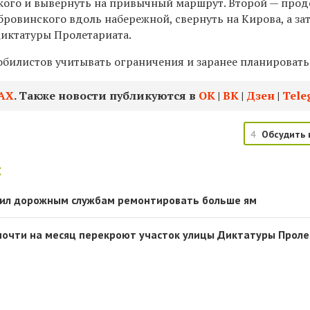
кого и вывернуть на привычный маршрут. Второй — про
ровинского вдоль набережной, свернуть на Кирова, а за
Диктатуры Пролетариата.
обилистов учитывать ограничения и заранее планировать
АХ
. Также новости публикуются в
ОК
|
ВК
|
Дзен
|
Tele
4
Обсудить 
:
чил дорожным службам ремонтировать больше ям
почти на месяц перекроют участок улицы Диктатуры Прол