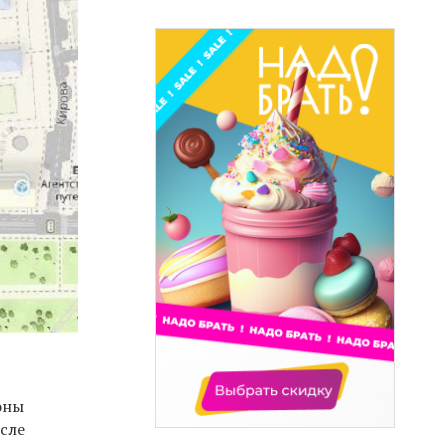
оны
осле