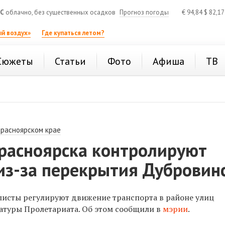
°C
облачно, без существенных осадков
Прогноз погоды
€
94,84
$
82,1
й воздух»
Где купаться летом?
Сюжеты
Статьи
Фото
Афиша
ТВ
Красноярском крае
Красноярска контролируют
из-за перекрытия Дубровин
листы регулируют движение транспорта в районе улиц
атуры Пролетариата. Об этом сообщили в
мэрии
.