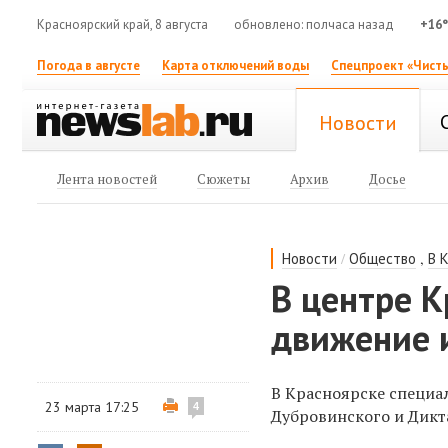
Красноярский край, 8 августа
обновлено: полчаса назад
+16
Погода в августе
Карта отключений воды
Спецпроект «Чисты
Новости
Лента новостей
Сюжеты
Архив
Досье
/
,
Новости
Общество
В 
В центре 
движение 
В Красноярске специа
23 марта 17:25
4
Дубровинского и Дикт