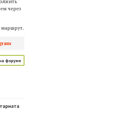
должить
тем через
 маршрут.
gram
на форуме
етариата