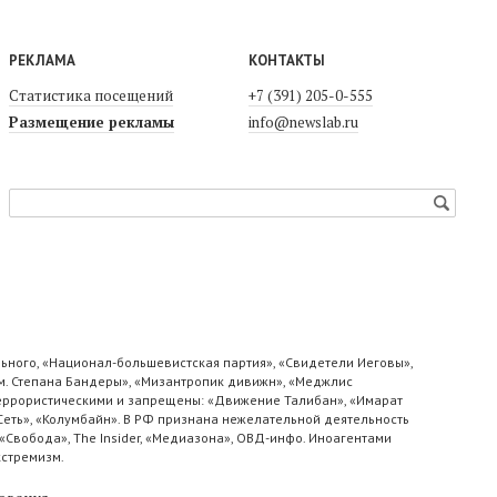
РЕКЛАМА
КОНТАКТЫ
Статистика посещений
+7 (391) 205-0-555
Размещение рекламы
info@newslab.ru
ьного, «Национал-большевистская партия», «Свидетели Иеговы»,
м. Степана Бандеры», «Мизантропик дивижн», «Меджлис
 террористическими и запрещены: «Движение Талибан», «Имарат
«Сеть», «Колумбайн». В РФ признана нежелательной деятельность
«Свобода», The Insider, «Медиазона», ОВД-инфо. Иноагентами
кстремизм.