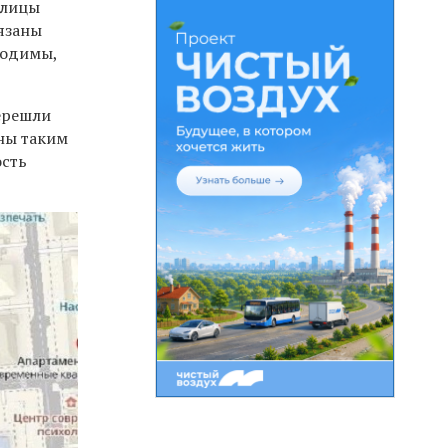
улицы
язаны
ходимы,
ерешли
ны таким
ость