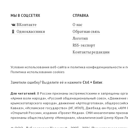
МЫ В СОЦСЕТЯХ
СПРАВКА
ВКонтакте
О нас
Одноклассники
Обратная связь
Логотип
RSS-экспорт
Контакты редакции
Условия использования веб-сайта и политика конфиденциальности и 
Политика использования cookies
Заметили ошибку? Выделите её и нажмите
Ctrl + Enter
.
Для читателей:
В России признаны экстремистскими и запрещены орга
«Армия воли народа», «Русский общенациональный союз», «Движение п
крымскотатарского народа», движение «Артподготовка», общероссийск
Кавказ», «Исламское государство» (ИГ, ИГИЛ), Джебхад-ан-Нусра, «АУМ
«Открытой России», издания «Проект Медиа». СМИ-иноагентами признан
признаны общество/центр «Мемориал», «Аналитический Центр Юрия Лев