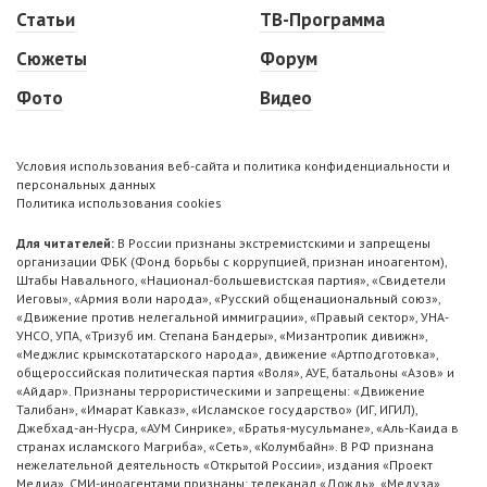
Статьи
ТВ-Программа
Сюжеты
Форум
Фото
Видео
Условия использования веб-сайта и политика конфиденциальности и
персональных данных
Политика использования cookies
Для читателей:
В России признаны экстремистскими и запрещены
организации ФБК (Фонд борьбы с коррупцией, признан иноагентом),
Штабы Навального, «Национал-большевистская партия», «Свидетели
Иеговы», «Армия воли народа», «Русский общенациональный союз»,
«Движение против нелегальной иммиграции», «Правый сектор», УНА-
УНСО, УПА, «Тризуб им. Степана Бандеры», «Мизантропик дивижн»,
«Меджлис крымскотатарского народа», движение «Артподготовка»,
общероссийская политическая партия «Воля», АУЕ, батальоны «Азов» и
«Айдар». Признаны террористическими и запрещены: «Движение
Талибан», «Имарат Кавказ», «Исламское государство» (ИГ, ИГИЛ),
Джебхад-ан-Нусра, «АУМ Синрике», «Братья-мусульмане», «Аль-Каида в
странах исламского Магриба», «Сеть», «Колумбайн». В РФ признана
нежелательной деятельность «Открытой России», издания «Проект
Медиа». СМИ-иноагентами признаны: телеканал «Дождь», «Медуза»,