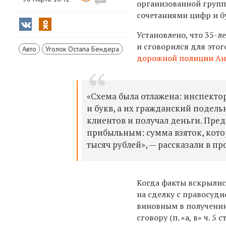
организованной групп
сочетаниями
цифр и б
Установлено, что 35-
и сговорился для это
Авто
Уголок Остапа Бендера
дорожной полиции А
«Схема была отлажена: инспекто
и букв, а их гражданский подел
клиентов и получал деньги. Пре
прибыльным: сумма взяток, кото
тысяч рублей», — рассказали в пр
Когда факты вскрылис
на сделку с правосуд
виновным в получении
сговору (п. «а, в» ч. 