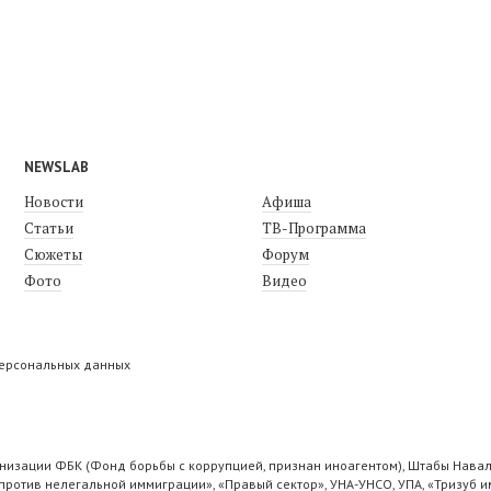
NEWSLAB
Новости
Афиша
Статьи
ТВ-Программа
Сюжеты
Форум
Фото
Видео
персональных данных
низации ФБК (Фонд борьбы с коррупцией, признан иноагентом), Штабы Навал
ротив нелегальной иммиграции», «Правый сектор», УНА-УНСО, УПА, «Тризуб и