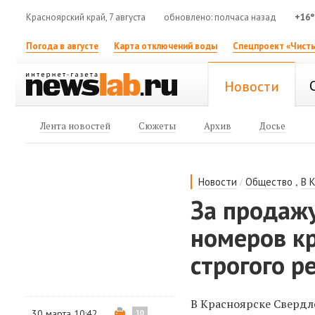
Красноярский край, 7 августа
обновлено: полчаса назад
+16°
Погода в августе
Карта отключений воды
Спецпроект «Чисты
Новости
Лента новостей
Сюжеты
Архив
Досье
/
,
Новости
Общество
В 
За продаж
номеров к
строгого р
В Красноярске Свердл
30 марта 10:42
10