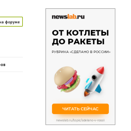
на форуме
ров