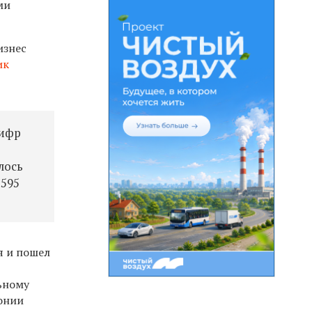
ми
изнес
ик
цифр
лось
 595
я и пошел
ьному
лонии