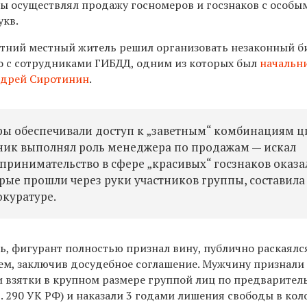
ы осуществлял продажу госномеров и госзнаков с особы
укв.
летний местный житель
решил организовать незаконный б
го с сотрудниками ГИБДД, одним из которых был
начальн
ндрей Сиротинин
.
ры обеспечивали доступ к „заветным“ комбинациям 
ьник выполнял роль менеджера по продажам — искал
дпринимательство в сфере „красивых“ госзнаков оказа
рые прошли через руки участников группы, составила
окуратуре.
ь, фигурант полностью признал вину, публично раскаялс
ием, заключив досудебное соглашение. Мужчину признали
 взятки в крупном размере группой лиц по предварител
5 ст. 290 УК РФ) и наказали 3 годами лишения свободы в ко