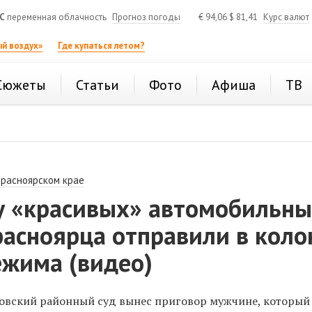
C
переменная облачность
Прогноз погоды
€
94,06
$
81,41
Курс валют
й воздух»
Где купаться летом?
Сюжеты
Статьи
Фото
Афиша
ТВ
Красноярском крае
у «красивых» автомобильн
расноярца отправили в кол
ежима (видео)
овский районный суд вынес приговор мужчине, который 