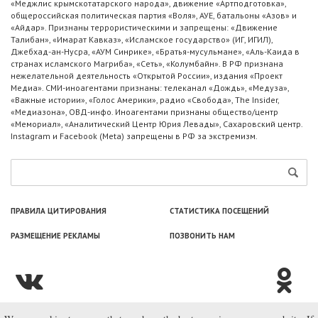
«Меджлис крымскотатарского народа», движение «Артподготовка»,
общероссийская политическая партия «Воля», АУЕ, батальоны «Азов» и
«Айдар». Признаны террористическими и запрещены: «Движение
Талибан», «Имарат Кавказ», «Исламское государство» (ИГ, ИГИЛ),
Джебхад-ан-Нусра, «АУМ Синрике», «Братья-мусульмане», «Аль-Каида в
странах исламского Магриба», «Сеть», «Колумбайн». В РФ признана
нежелательной деятельность «Открытой России», издания «Проект
Медиа». СМИ-иноагентами признаны: телеканал «Дождь», «Медуза»,
«Важные истории», «Голос Америки», радио «Свобода», The Insider,
«Медиазона», ОВД-инфо. Иноагентами признаны общество/центр
«Мемориал», «Аналитический Центр Юрия Левады», Сахаровский центр.
Instagram и Facebook (Metа) запрещены в РФ за экстремизм.
ПРАВИЛА ЦИТИРОВАНИЯ
СТАТИСТИКА ПОСЕЩЕНИЙ
РАЗМЕЩЕНИЕ РЕКЛАМЫ
ПОЗВОНИТЬ НАМ