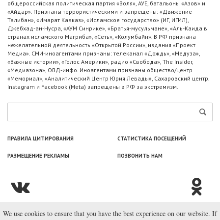
общероссийская политическая партия «Воля», АУЕ, батальоны «Азов» и
«Айдар». Признаны террористическими и запрещены: «Движение
Талибан», «Имарат Кавказ», «Исламское государство» (ИГ, ИГИЛ),
Джебхад-ан-Нусра, «АУМ Синрике», «Братья-мусульмане», «Аль-Каида в
странах исламского Магриба», «Сеть», «Колумбайн». В РФ признана
нежелательной деятельность «Открытой России», издания «Проект
Медиа». СМИ-иноагентами признаны: телеканал «Дождь», «Медуза»,
«Важные истории», «Голос Америки», радио «Свобода», The Insider,
«Медиазона», ОВД-инфо. Иноагентами признаны общество/центр
«Мемориал», «Аналитический Центр Юрия Левады», Сахаровский центр.
Instagram и Facebook (Metа) запрещены в РФ за экстремизм.
ПРАВИЛА ЦИТИРОВАНИЯ
СТАТИСТИКА ПОСЕЩЕНИЙ
РАЗМЕЩЕНИЕ РЕКЛАМЫ
ПОЗВОНИТЬ НАМ
We use cookies to ensure that you have the best experience on our website. If
© ООО «Лаборатория Новоcтей», 2003—2026.