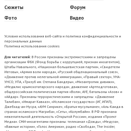
Сюжеты
Форум
Фото
Видео
Условия использования веб-сайта и политика конфиденциальности и
персональных данных
Политика использования cookies
Для читателей:
В России признаны экстремистскими и запрещены
организации ФБК (Фонд борьбы с коррупцией, признан иноагентом),
Штабы Навального, «Национал-большевистская партия», «Свидетели
Иеговы», «Армия воли народа», «Русский общенациональный союз»,
«Движение против нелегальной иммиграции», «Правый сектор», УНА-
УНСО, УПА, «Тризуб им. Степана Бандеры», «Мизантропик дивижн»,
«Меджлис крымскотатарского народа», движение «Артподготовка»,
общероссийская политическая партия «Воля», АУЕ, батальоны «Азов» и
«Айдар». Признаны террористическими и запрещены: «Движение
Талибан», «Имарат Кавказ», «Исламское государство» (ИГ, ИГИЛ),
Джебхад-ан-Нусра, «АУМ Синрике», «Братья-мусульмане», «Аль-Каида в
странах исламского Магриба», «Сеть», «Колумбайн». В РФ признана
нежелательной деятельность «Открытой России», издания «Проект
Медиа». СМИ-иноагентами признаны: телеканал «Дождь», «Медуза»,
«Важные истории», «Голос Америки», радио «Свобода», The Insider,