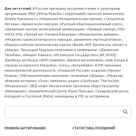
Для читателей:
В России признаны экстремистскими и запрещены
организации ФБК (Фонд борьбы с коррупцией, признан иноагентом),
Штабы Навального, «Национал-большевистская партия», «Свидетели
Иеговы», «Армия воли народа», «Русский общенациональный союз»,
«Движение против нелегальной иммиграции», «Правый сектор», УНА-
УНСО, УПА, «Тризуб им. Степана Бандеры», «Мизантропик дивижн»,
«Меджлис крымскотатарского народа», движение «Артподготовка»,
общероссийская политическая партия «Воля», АУЕ, батальоны «Азов» и
«Айдар». Признаны террористическими и запрещены: «Движение
Талибан», «Имарат Кавказ», «Исламское государство» (ИГ, ИГИЛ),
Джебхад-ан-Нусра, «АУМ Синрике», «Братья-мусульмане», «Аль-Каида в
странах исламского Магриба», «Сеть», «Колумбайн». В РФ признана
нежелательной деятельность «Открытой России», издания «Проект
Медиа». СМИ-иноагентами признаны: телеканал «Дождь», «Медуза»,
«Важные истории», «Голос Америки», радио «Свобода», The Insider,
«Медиазона», ОВД-инфо. Иноагентами признаны общество/центр
«Мемориал», «Аналитический Центр Юрия Левады», Сахаровский центр.
Instagram и Facebook (Metа) запрещены в РФ за экстремизм.
ПРАВИЛА ЦИТИРОВАНИЯ
СТАТИСТИКА ПОСЕЩЕНИЙ