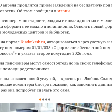
30 апреля продлится прием заявлений на бесплатную под
новости». Об этом сообщили в
мэрии
.
енсионерам по старости, людям с инвалидностью и мал
ода оформить ее можно дистанционно. Освоить новый фо
 молодежных центров и библиотек.
 на портал
lk.admkrsk.ru
, авторизоваться через учетную за
лугу под номером 01/01/038 «Оформление бесплатной под
овости“» и указать второе полугодие 2026 года.
ия пенсионеры могут самостоятельно на своих телефонах
и помощи родственников.
оспользовался новой услугой, — красноярка Любовь Соло
олодые волонтеры быстро показали, как заполнить данные
раз она попробует сделать это сама.