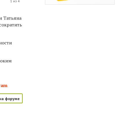
1 из 4
и Татьяна
сократить
ности
соким
ram
на форуме