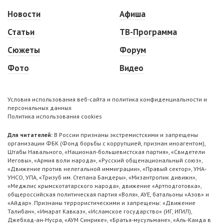
Новости
Афиша
Статьи
ТВ-Программа
Сюжеты
Форум
Фото
Видео
Условия использования веб-сайта и политика конфиденциальности и
персональных данных
Политика использования cookies
Для читателей:
В России признаны экстремистскими и запрещены
организации ФБК (Фонд борьбы с коррупцией, признан иноагентом),
Штабы Навального, «Национал-большевистская партия», «Свидетели
Иеговы», «Армия воли народа», «Русский общенациональный союз»,
«Движение против нелегальной иммиграции», «Правый сектор», УНА-
УНСО, УПА, «Тризуб им. Степана Бандеры», «Мизантропик дивижн»,
«Меджлис крымскотатарского народа», движение «Артподготовка»,
общероссийская политическая партия «Воля», АУЕ, батальоны «Азов» и
«Айдар». Признаны террористическими и запрещены: «Движение
Талибан», «Имарат Кавказ», «Исламское государство» (ИГ, ИГИЛ),
Джебхад-ан-Нусра, «АУМ Синрике», «Братья-мусульмане», «Аль-Каида в