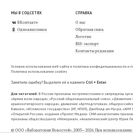
МЫ В СОЦСЕТЯХ
СПРАВКА
ВКонтакте
О нас
Одноклассники
Обратная связь
Логотип
RSS-экспорт
Контакты редакции
Условия использования веб-сайта и политика конфиденциальности и 
Политика использования cookies
Заметили ошибку? Выделите её и нажмите
Ctrl + Enter
.
Для читателей:
В России признаны экстремистскими и запрещены орга
«Армия воли народа», «Русский общенациональный союз», «Движение п
крымскотатарского народа», движение «Артподготовка», общероссийск
Кавказ», «Исламское государство» (ИГ, ИГИЛ), Джебхад-ан-Нусра, «АУМ
«Открытой России», издания «Проект Медиа». СМИ-иноагентами признан
признаны общество/центр «Мемориал», «Аналитический Центр Юрия Лев
© ООО «Лаборатория Новоcтей», 2003—2026.
При использовании 