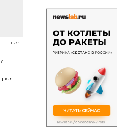
1 из 1
ну
 право