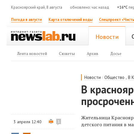
Красноярский край, 8 августа
обновлено: час назад
+16°C
пе
Погода в августе
Карта отключений воды
Спецпроект «Чисты
Новости
Лента новостей
Сюжеты
Архив
Досье
/
,
Новости
Общество
В 
В красноя
просрочен
Жительница Краснояр
3 апреля 12:40
1
детского питания в ма