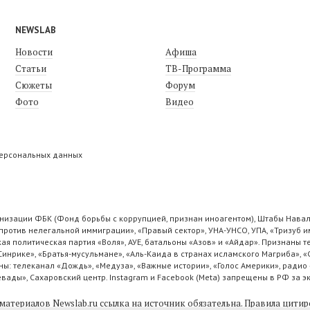
NEWSLAB
Новости
Афиша
Статьи
ТВ-Программа
Сюжеты
Форум
Фото
Видео
персональных данных
низации ФБК (Фонд борьбы с коррупцией, признан иноагентом), Штабы Навал
ротив нелегальной иммиграции», «Правый сектор», УНА-УНСО, УПА, «Тризуб и
ая политическая партия «Воля», АУЕ, батальоны «Азов» и «Айдар». Признаны
 Синрике», «Братья-мусульмане», «Аль-Каида в странах исламского Магриба», 
ы: телеканал «Дождь», «Медуза», «Важные истории», «Голос Америки», радио 
ады», Сахаровский центр. Instagram и Facebook (Metа) запрещены в РФ за э
материалов Newslab.ru ссылка на источник обязательна.
Правила цитир