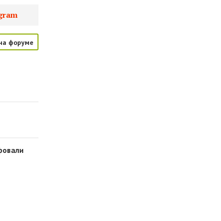
gram
на форуме
фовали