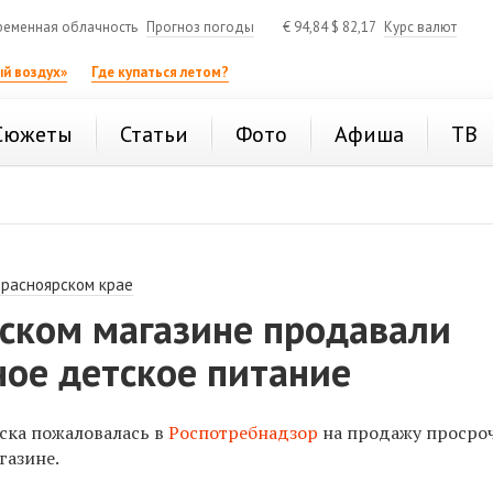
ременная облачность
Прогноз погоды
€
94,84
$
82,17
Курс валют
й воздух»
Где купаться летом?
Сюжеты
Статьи
Фото
Афиша
ТВ
Красноярском крае
рском магазине продавали
ное детское питание
ска пожаловалась в
Роспотребнадзор
на продажу просро
газине.