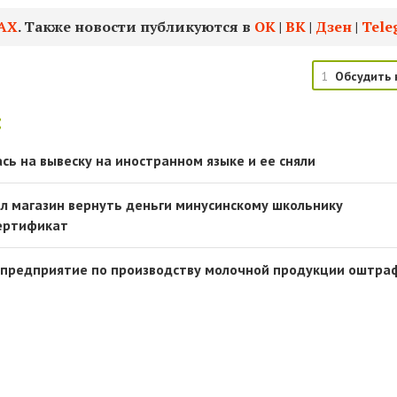
АХ
. Также новости публикуются в
ОК
|
ВК
|
Дзен
|
Tele
1
Обсудить 
:
сь на вывеску на иностранном языке и ее сняли
л магазин вернуть деньги минусинскому школьнику
сертификат
 предприятие по производству молочной продукции оштра