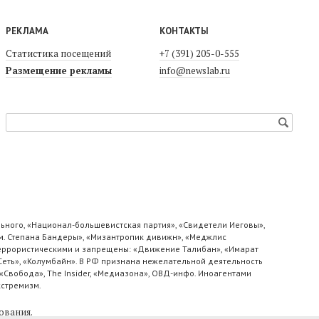
РЕКЛАМА
КОНТАКТЫ
Статистика посещений
+7 (391) 205-0-555
Размещение рекламы
info@newslab.ru
ьного, «Национал-большевистская партия», «Свидетели Иеговы»,
м. Степана Бандеры», «Мизантропик дивижн», «Меджлис
 террористическими и запрещены: «Движение Талибан», «Имарат
«Сеть», «Колумбайн». В РФ признана нежелательной деятельность
«Свобода», The Insider, «Медиазона», ОВД-инфо. Иноагентами
кстремизм.
ования
.