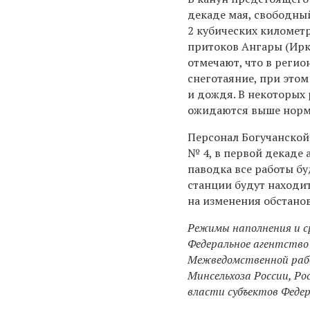
декаде мая, свободны
2 кубических километр
притоков Ангары (Ирк
отмечают, что в реги
снеготаяние, при этом
и дождя. В некоторых
ожидаются выше норм
Персонал Богучанской
№ 4, в первой декаде 
паводка все работы бу
станции будут находит
на изменения обстано
Режимы наполнения и с
Федеральное агентство 
Межведомственной рабо
Минсельхоза России, Р
власти субъектов Федер