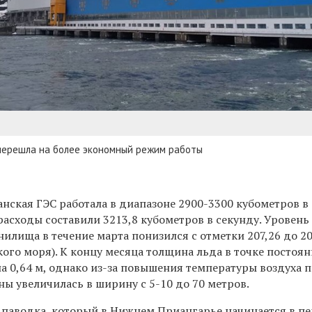
 перешла на более экономный режим работы
анская ГЭС работала в диапазоне 2900-3300 кубометров в 
асходы составили 3213,8 кубометров в секунду. Уровень
илища в течение марта понизился с отметки 207,26 до 20
ого моря). К концу месяца толщина льда в точке постоя
а 0,64 м, однако из-за повышения температуры воздуха 
ы увеличилась в ширину с 5-10 до 70 метров.
 паводка, который в Нижнем Приангарье начинается в п