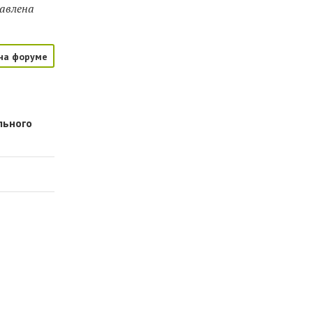
тавлена
на форуме
льного