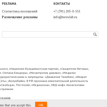
РЕКЛАМА
КОНТАКТЫ
Статистика посещений
+7 (391) 205-0-555
Размещение рекламы
info@newslab.ru
ьного, «Национал-большевистская партия», «Свидетели Иеговы»,
м. Степана Бандеры», «Мизантропик дивижн», «Меджлис
 террористическими и запрещены: «Движение Талибан», «Имарат
«Сеть», «Колумбайн». В РФ признана нежелательной деятельность
«Свобода», The Insider, «Медиазона», ОВД-инфо. Иноагентами
кстремизм.
ования
.
ume that you accept this.
OK