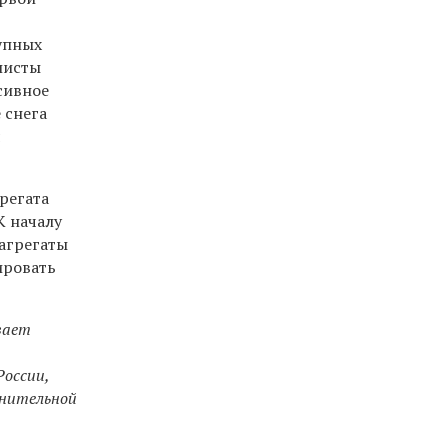
рупных
листы
сивное
 снега
я
регата
К началу
 агрегаты
ировать
вает
оссии,
лнительной