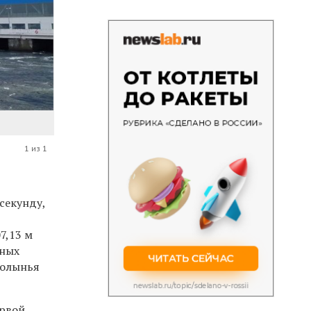
1 из 1
секунду,
7,13 м
нных
полынья
ервой