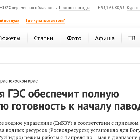
+18°C
переменная облачность
Прогноз погоды
€
93,19
$
80,93
Курс в
й воздух»
Где купаться летом?
Сюжеты
Статьи
Фото
Афиша
ТВ
Красноярском крае
я ГЭС обеспечит полную
ю готовность к началу паво
е водное управление (ЕнБВУ) в соответствии с приказом
ва водных ресурсов (Росводресурсы) установило для Бог
РусГидро) режим работы с 4 апреля по 1 мая в диапазоне