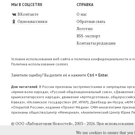
МЫ В СОЦСЕТЯХ
СПРАВКА
ВКонтакте
О нас
Одноклассники
Обратная связь
Логотип
RSS-экспорт
Контакты редакции
Условия использования веб-сайта и политика конфиденциальности и 
Политика использования cookies
Заметили ошибку? Выделите её и нажмите
Ctrl + Enter
.
Для читателей:
В России признаны экстремистскими и запрещены орга
«Армия воли народа», «Русский общенациональный союз», «Движение п
крымскотатарского народа», движение «Артподготовка», общероссийск
Кавказ», «Исламское государство» (ИГ, ИГИЛ), Джебхад-ан-Нусра, «АУМ
«Открытой России», издания «Проект Медиа». СМИ-иноагентами признан
признаны общество/центр «Мемориал», «Аналитический Центр Юрия Лев
© ООО «Лаборатория Новоcтей», 2003—2026.
При использовании 
We use cookies to ensure that you 