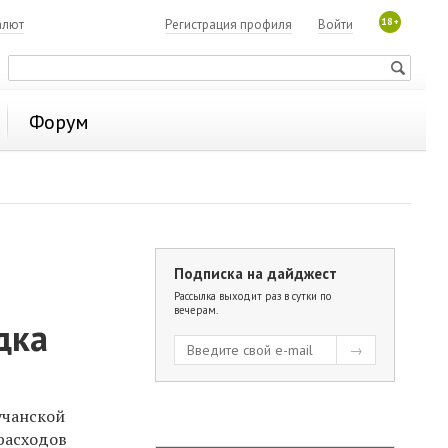
18+
алют
Регистрация профиля
Войти
Форум
Подписка на дайджест
Рассылка выходит раз в сутки по
вечерам.
дка
учанской
 расходов