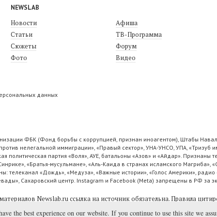
NEWSLAB
Новости
Афиша
Статьи
ТВ-Программа
Сюжеты
Форум
Фото
Видео
персональных данных
низации ФБК (Фонд борьбы с коррупцией, признан иноагентом), Штабы Навал
ротив нелегальной иммиграции», «Правый сектор», УНА-УНСО, УПА, «Тризуб и
ая политическая партия «Воля», АУЕ, батальоны «Азов» и «Айдар». Признаны
 Синрике», «Братья-мусульмане», «Аль-Каида в странах исламского Магриба», 
ы: телеканал «Дождь», «Медуза», «Важные истории», «Голос Америки», радио 
ады», Сахаровский центр. Instagram и Facebook (Metа) запрещены в РФ за э
материалов Newslab.ru ссылка на источник обязательна.
Правила цитир
have the best experience on our website. If you continue to use this site we ass