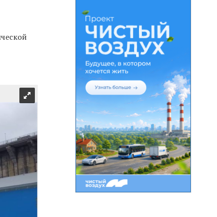
ической
й