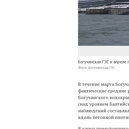
Богучанская ГЭС в апреле
Фото: Богучанская ГЭС
В течение марта Богуч
фактические средние р
Богучанского водохран
(над уровнем Балтийск
наблюдений составлял
вдоль бетонной плотин
В канун предстоящего