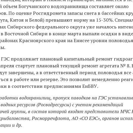
й объем Богучанского водохранилища составляет около
ов. По оценке Росгидромета запасы снега в бассейнах к
ута, Китоя и Белой) превышают норму на 15-30%. Специа
онах Сибирского федерального округа уже началось интен
 в Восточной Сибири в конце марта выпали осадки в виде
 районах Красноярского края на Енисее уровни половодь
ы.
 ГЭС продолжает плановый капитальный ремонт гидроаг
апреля стартует плановый текущий ремонт агрегата № 8. 
дут завершены, а в ответственный период половодья все
ься в работе или резерве. Это позволит немедленно реаг
вки в соответствии предписаниями ЕнБВУ.
работки водохранилищ, пропуск паводков на ГЭС устанавли
водных ресурсов (Росводресурсы) с учетом рекомендаций
чей группы, в состав которой входят представители МЧС Р
осрыболовства, Росморречфлота, АО «СО ЕЭС», органов испо
ации и др.