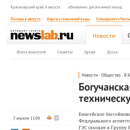
Красноярский край, 6 августа
обновлено: десять минут назад
Погода в августе
Карта отключений воды
Спецпроект «Чисты
Новости
Лента новостей
Сюжеты
Архив
Досье
/
,
Новости
Общество
В 
Богучанска
техническу
Енисейское бассейново
7 апреля 11:08
0
Федерального агентст
ГЭС (входит в Группу 