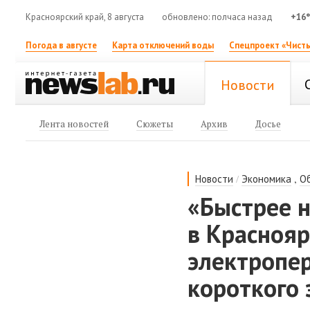
Красноярский край, 8 августа
обновлено: полчаса назад
+16
Погода в августе
Карта отключений воды
Спецпроект «Чисты
Новости
Лента новостей
Сюжеты
Архив
Досье
/
,
Новости
Экономика
О
«Быстрее 
в Красноя
электропе
короткого