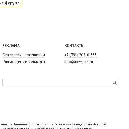
на форуме
РЕКЛАМА
КОНТАКТЫ
Статистика посещений
+7 (391) 205-0-555
Размещение рекламы
info@newslab.ru
ьного, «Национал-большевистская партия», «Свидетели Иеговы»,
м. Степана Бандеры», «Мизантропик дивижн», «Меджлис