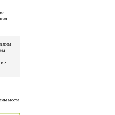
ли
ения
видим
дем
кие
аны места