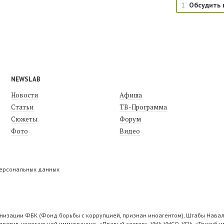
1
Обсудить 
NEWSLAB
Новости
Афиша
Статьи
ТВ-Программа
Сюжеты
Форум
Фото
Видео
персональных данных
низации ФБК (Фонд борьбы с коррупцией, признан иноагентом), Штабы Навал
ротив нелегальной иммиграции», «Правый сектор», УНА-УНСО, УПА, «Тризуб и