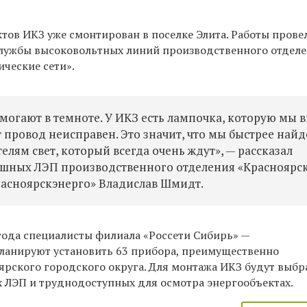
тов ИКЗ уже смонтирован в поселке Элита. Работы прове
лужбы высоковольтных линий производственного отдел
ческие сети».
омогают в темноте. У ИКЗ есть лампочка, которую мы 
 провод неисправен. Это значит, что мы быстрее най
лям свет, который всегда очень ждут», — рассказал
ушных ЛЭП производственного отделения «Красноярс
расноярскэнерго» Владислав Шмидт.
 года специалисты филиала «Россети Сибирь» —
ланируют установить 63 прибора, преимущественно
ярского городского округа. Для монтажа ИКЗ будут выбр
 ЛЭП и труднодоступных для осмотра энергообъектах.