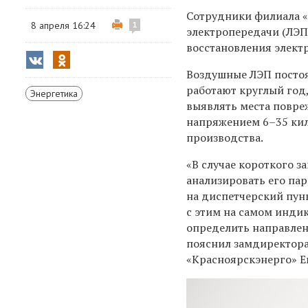
Сотрудники филиала «
8 апреля 16:24
1
электропередачи (ЛЭП
восстановления элект
Воздушные ЛЭП посто
работают круглый год,
Энергетика
выявлять места повре
напряжением 6–35 кил
производства.
«В случае короткого з
анализировать его п
на диспетчерский пун
с этим на самом инди
определить направлен
пояснил замдиректора
«Красноярскэнерго» Е