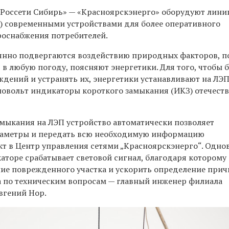
Россети Сибирь» — «Красноярскэнерго» оборудуют лини
) современными устройствами для более оперативного
роснабжения потребителей.
янно подвергаются воздействию природных факторов, п
 в любую погоду, поясняют энергетики. Для того, чтобы 
ждений и устранять их, энергетики устанавливают на ЛЭ
овольт индикаторы короткого замыкания (ИКЗ) отечест
амыкания на ЛЭП устройство автоматически позволяет
араметры и передать всю необходимую информацию
кт в Центр управления сетями „Красноярскэнерго“. Одн
каторе срабатывает световой сигнал, благодаря котором
ие поврежденного участка и ускорить определение прич
 по техническим вопросам — главный инженер филиала
вгений Нор.