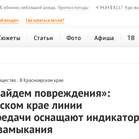
°C
облачно, небольшой дождь
Прогноз погоды
€
94,84
$
82,17
Курс в
й воздух»
Где купаться летом?
Сюжеты
Статьи
Фото
Афиша
ТВ
,
бщество
В Красноярском крае
найдем повреждения»:
рском крае линии
редачи оснащают индикато
 замыкания