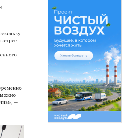
и
оскольку
быстрее
П
венного
овременно
у можно
ины», —