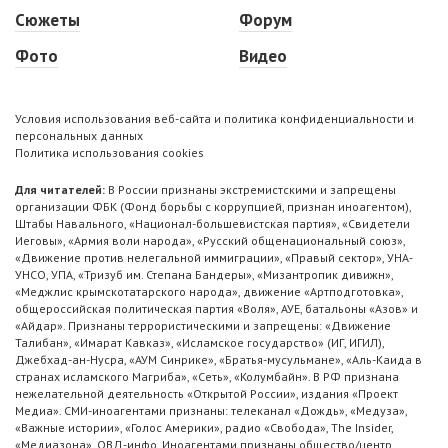
Сюжеты
Форум
Фото
Видео
Условия использования веб-сайта и политика конфиденциальности и
персональных данных
Политика использования cookies
Для читателей:
В России признаны экстремистскими и запрещены
организации ФБК (Фонд борьбы с коррупцией, признан иноагентом),
Штабы Навального, «Национал-большевистская партия», «Свидетели
Иеговы», «Армия воли народа», «Русский общенациональный союз»,
«Движение против нелегальной иммиграции», «Правый сектор», УНА-
УНСО, УПА, «Тризуб им. Степана Бандеры», «Мизантропик дивижн»,
«Меджлис крымскотатарского народа», движение «Артподготовка»,
общероссийская политическая партия «Воля», АУЕ, батальоны «Азов» и
«Айдар». Признаны террористическими и запрещены: «Движение
Талибан», «Имарат Кавказ», «Исламское государство» (ИГ, ИГИЛ),
Джебхад-ан-Нусра, «АУМ Синрике», «Братья-мусульмане», «Аль-Каида в
странах исламского Магриба», «Сеть», «Колумбайн». В РФ признана
нежелательной деятельность «Открытой России», издания «Проект
Медиа». СМИ-иноагентами признаны: телеканал «Дождь», «Медуза»,
«Важные истории», «Голос Америки», радио «Свобода», The Insider,
«Медиазона», ОВД-инфо. Иноагентами признаны общество/центр