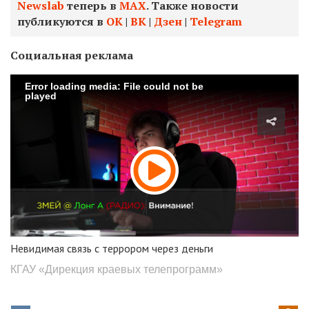
Newslab
теперь в
МАХ
. Также новости
публикуются в
ОК
|
ВК
|
Дзен
|
Telegram
Социальная реклама
Error loading media: File could not be
played
Невидимая связь с террором через деньги
КГАУ «Дирекция краевых телепрограмм»