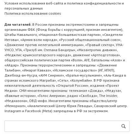
Условия использования веб-сайта и политика конфиденциальности и
персональных данных
Политика использования cookies
Для читателей:
В России признаны экстремистскими и запрещены
организации ФБК (Фонд борьбы с коррупцией, признан иноагентом),
Штабы Навального, «Национал-большевистская партия», «Свидетели
Иеговы», «Армия воли народа», «Русский общенациональный союз»,
«Движение против нелегальной иммиграции», «Правый сектор», УНА-
УНСО, УПА, «Тризуб им. Степана Бандеры», «Мизантропик дивижн»,
«Меджлис крымскотатарского народа», движение «Артподготовка»,
общероссийская политическая партия «Воля», АУЕ, батальоны «Азов» и
«Айдар». Признаны террористическими и запрещены: «Движение
Талибан», «Имарат Кавказ», «Исламское государство» (ИГ, ИГИЛ),
Джебхад-ан-Нусра, «АУМ Синрике», «Братья-мусульмане», «Аль-Каида в
странах исламского Магриба», «Сеть», «Колумбайн». В РФ признана
нежелательной деятельность «Открытой России», издания «Проект
Медиа». СМИ-иноагентами признаны: телеканал «Дождь», «Медуза»,
«Важные истории», «Голос Америки», радио «Свобода», The Insider,
«Медиазона», ОВД-инфо. Иноагентами признаны общество/центр
«Мемориал», «Аналитический Центр Юрия Левады», Сахаровский центр.
Instagram и Facebook (Metа) запрещены в РФ за экстремизм.