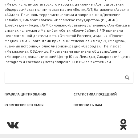
«Меджлис крымскотатарского народа», движение «Артподготовка»,
общероссийская политическая партия «Воля», АУЕ, батальоны «Азов» и
«Айдар». Признаны террористическими и запрещены: «Движение
Талибан», «Имарат Кавказ», «Исламское государство» (ИГ, ИГИЛ),
Джебхад-ан-Нусра, «АУМ Синрике», «Братья-мусульмане», «Аль-Каида в
странах исламского Магриба», «Сеть», «Колумбайн». В РФ признана
нежелательной деятельность «Открытой России», издания «Проект
Медиа». СМИ-иноагентами признаны: телеканал «Дождь», «Медуза»,
«Важные истории», «Голос Америки», радио «Свобода», The Insider,
«Медиазона», ОВД-инфо. Иноагентами признаны общество/центр
«Мемориал», «Аналитический Центр Юрия Левады», Сахаровский центр.
Instagram и Facebook (Metа) запрещены в РФ за экстремизм.
ПРАВИЛА ЦИТИРОВАНИЯ
СТАТИСТИКА ПОСЕЩЕНИЙ
РАЗМЕЩЕНИЕ РЕКЛАМЫ
ПОЗВОНИТЬ НАМ