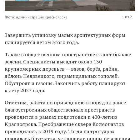
1 из 2
Фото: администрация Красноярска
Завершить установку малых архитектурных форм
планируется летом этого года.
Т
акже в общественном пространстве
станет больше
зелени.
С
пециалисты высадят около 130
крупномерных деревьев — вязов, берёз, рябин,
яблонь Недзвецкого, пирамидальных тополей.
Обустроят и газоны. Закончить работу планируют
к лету 2027 года.
Отметим
, работа по приведению в порядок ранее
благоустроенных общественных пространств
проводится в рамках подготовки к 400-летию
Красноярска. Преображение сквера Космонавтов
проводилось в 2019 году. Тогда на тротуарах
появилась брусчатка, установили опоры освещения