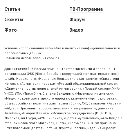
Статьи
ТВ-Программа
Сюжеты
Форум
Фото
Видео
Условия использования веб-сайта и политика конфиденциальности и
персональных данных
Политика использования cookies
Для читателей:
В России признаны экстремистскими и запрещены
организации ФБК (Фонд борьбы с коррупцией, признан иноагентом),
Штабы Навального, «Национал-большевистская партия», «Свидетели
Иеговы», «Армия воли народа», «Русский общенациональный союз»,
«Движение против нелегальной иммиграции», «Правый сектор», УНА-
УНСО, УПА, «Тризуб им. Степана Бандеры», «Мизантропик дивижн»,
«Меджлис крымскотатарского народа», движение «Артподготовка»,
общероссийская политическая партия «Воля», АУЕ, батальоны «Азов» и
«Айдар». Признаны террористическими и запрещены: «Движение
Талибан», «Имарат Кавказ», «Исламское государство» (ИГ, ИГИЛ),
Джебхад-ан-Нусра, «АУМ Синрике», «Братья-мусульмане», «Аль-Каида в
странах исламского Магриба», «Сеть», «Колумбайн». В РФ признана
нежелательной деятельность «Открытой России», издания «Проект