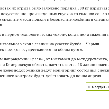
естах их отрыва было заложено порядка 580 кг взрывчат
е искусственно произведенных спусков со склонов сошло 
 Все снежные массы попали в безопасные ложбины и специ
и.
 в период технологических «окон», когда нет движения 
оизвольного схода лавины на участке Лужба — Чарыш
ск поездов осуществляется по обоим путям.
ом направлении КрасЖД от Бискамжи до Междуреченска,
и Кемеровскую область, насчитывается 18 лавиноопасн
ие железнодорожники ведут мониторинг состояния снеж
ленного контроля будет действовать до конца апреля.
0
Обсудить 
: