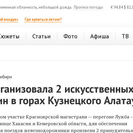
еменная облачность, небольшой дождь
Прогноз погоды
€
94,84
$
82,
й воздух»
Где купаться летом?
Сюжеты
Статьи
Фото
Афиша
ТВ
Сибири
ганизовала 2 искусственны
ин в горах Кузнецкого Алата
ом участке Красноярской магистрали — перегоне Лужба 
нице Хакасии и Кемеровской области, для обеспечения
я поездов железнодорожники произвели 2 принудительн