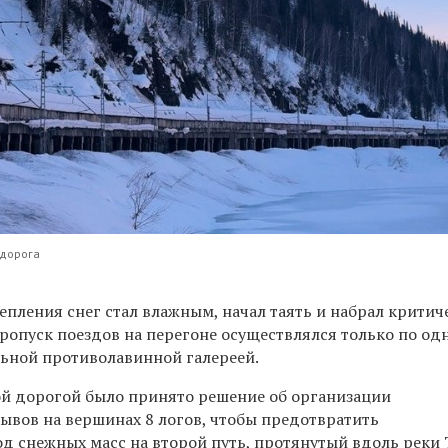
 дорога
епления снег стал влажным, начал таять и набрал крити
 пропуск поездов на перегоне осуществлялся только по од
ьной противолавинной галереей.
й дорогой было принято решение об организации
ывов на вершинах 8 логов, чтобы предотвратить
д снежных масс на второй путь, протянутый вдоль реки 