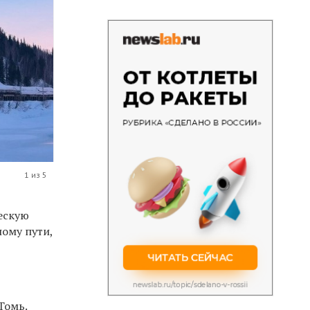
1 из 5
ческую
ному пути,
Томь.