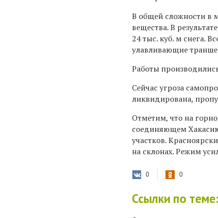
В общей сложности в м
вещества. В результат
24 тыс. куб. м снега.
улавливающие транше
Работы производились
Сейчас угроза самопр
ликвидирована, пропу
Отметим, что на горн
соединяющем Хакасию 
участков. Красноярск
на склонах. Режим уси
0
0
Ссылки по теме