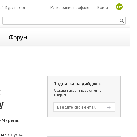
18+
17
Курс валют
Регистрация профиля
Войти
Форум
Подписка на дайджест
х
Рассылка выходит раз в сутки по
вечерам.
у
— Чарыш,
ых спуска