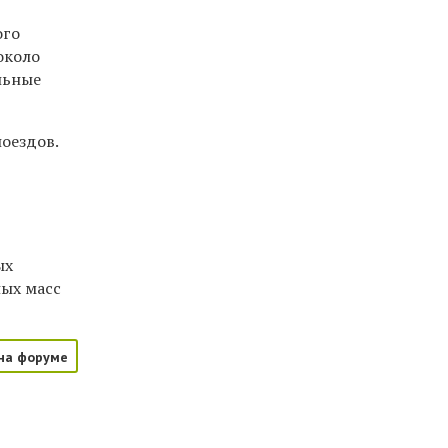
ого
около
альные
поездов.
ых
ных масс
на форуме