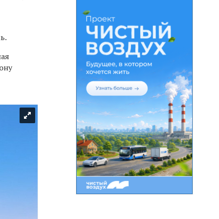
ь.
ная
ону