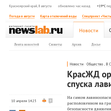
Красноярский край, 8 августа
обновлено: час назад
+19°C
пер
Погода в августе
Карта отключений воды
Спецпроект «Чисты
Новости
Лента новостей
Сюжеты
Архив
Досье
/
,
Новости
Общество
В 
КрасЖД ор
спуска лав
На самом лавиноопасн
10 апреля 14:23
0
расположенном на гра
безопасности движени