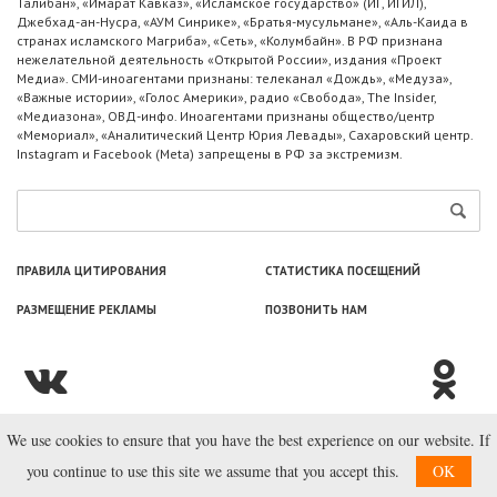
Талибан», «Имарат Кавказ», «Исламское государство» (ИГ, ИГИЛ),
Джебхад-ан-Нусра, «АУМ Синрике», «Братья-мусульмане», «Аль-Каида в
странах исламского Магриба», «Сеть», «Колумбайн». В РФ признана
нежелательной деятельность «Открытой России», издания «Проект
Медиа». СМИ-иноагентами признаны: телеканал «Дождь», «Медуза»,
«Важные истории», «Голос Америки», радио «Свобода», The Insider,
«Медиазона», ОВД-инфо. Иноагентами признаны общество/центр
«Мемориал», «Аналитический Центр Юрия Левады», Сахаровский центр.
Instagram и Facebook (Metа) запрещены в РФ за экстремизм.
ПРАВИЛА ЦИТИРОВАНИЯ
СТАТИСТИКА ПОСЕЩЕНИЙ
РАЗМЕЩЕНИЕ РЕКЛАМЫ
ПОЗВОНИТЬ НАМ
We use cookies to ensure that you have the best experience on our website. If
© ООО «Лаборатория Новоcтей», 2003—2026.
you continue to use this site we assume that you accept this.
OK