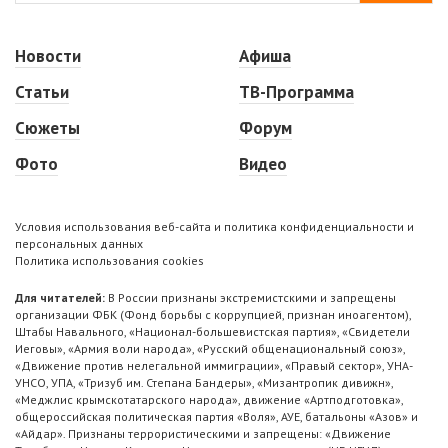
Новости
Афиша
Статьи
ТВ-Программа
Сюжеты
Форум
Фото
Видео
Условия использования веб-сайта и политика конфиденциальности и
персональных данных
Политика использования cookies
Для читателей:
В России признаны экстремистскими и запрещены
организации ФБК (Фонд борьбы с коррупцией, признан иноагентом),
Штабы Навального, «Национал-большевистская партия», «Свидетели
Иеговы», «Армия воли народа», «Русский общенациональный союз»,
«Движение против нелегальной иммиграции», «Правый сектор», УНА-
УНСО, УПА, «Тризуб им. Степана Бандеры», «Мизантропик дивижн»,
«Меджлис крымскотатарского народа», движение «Артподготовка»,
общероссийская политическая партия «Воля», АУЕ, батальоны «Азов» и
«Айдар». Признаны террористическими и запрещены: «Движение