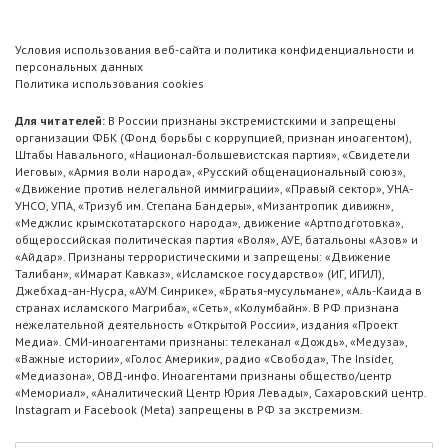
Условия использования веб-сайта и политика конфиденциальности и
персональных данных
Политика использования cookies
Для читателей:
В России признаны экстремистскими и запрещены
организации ФБК (Фонд борьбы с коррупцией, признан иноагентом),
Штабы Навального, «Национал-большевистская партия», «Свидетели
Иеговы», «Армия воли народа», «Русский общенациональный союз»,
«Движение против нелегальной иммиграции», «Правый сектор», УНА-
УНСО, УПА, «Тризуб им. Степана Бандеры», «Мизантропик дивижн»,
«Меджлис крымскотатарского народа», движение «Артподготовка»,
общероссийская политическая партия «Воля», АУЕ, батальоны «Азов» и
«Айдар». Признаны террористическими и запрещены: «Движение
Талибан», «Имарат Кавказ», «Исламское государство» (ИГ, ИГИЛ),
Джебхад-ан-Нусра, «АУМ Синрике», «Братья-мусульмане», «Аль-Каида в
странах исламского Магриба», «Сеть», «Колумбайн». В РФ признана
нежелательной деятельность «Открытой России», издания «Проект
Медиа». СМИ-иноагентами признаны: телеканал «Дождь», «Медуза»,
«Важные истории», «Голос Америки», радио «Свобода», The Insider,
«Медиазона», ОВД-инфо. Иноагентами признаны общество/центр
«Мемориал», «Аналитический Центр Юрия Левады», Сахаровский центр.
Instagram и Facebook (Metа) запрещены в РФ за экстремизм.