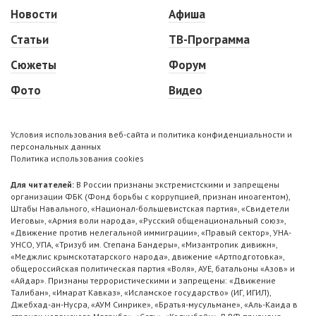
Новости
Афиша
Статьи
ТВ-Программа
Сюжеты
Форум
Фото
Видео
Условия использования веб-сайта и политика конфиденциальности и
персональных данных
Политика использования cookies
Для читателей:
В России признаны экстремистскими и запрещены
организации ФБК (Фонд борьбы с коррупцией, признан иноагентом),
Штабы Навального, «Национал-большевистская партия», «Свидетели
Иеговы», «Армия воли народа», «Русский общенациональный союз»,
«Движение против нелегальной иммиграции», «Правый сектор», УНА-
УНСО, УПА, «Тризуб им. Степана Бандеры», «Мизантропик дивижн»,
«Меджлис крымскотатарского народа», движение «Артподготовка»,
общероссийская политическая партия «Воля», АУЕ, батальоны «Азов» и
«Айдар». Признаны террористическими и запрещены: «Движение
Талибан», «Имарат Кавказ», «Исламское государство» (ИГ, ИГИЛ),
Джебхад-ан-Нусра, «АУМ Синрике», «Братья-мусульмане», «Аль-Каида в