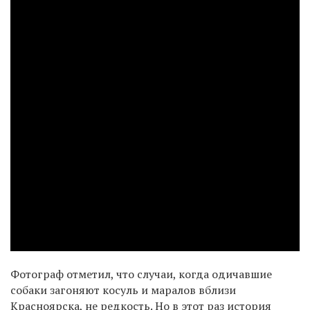
Фотограф отметил, что случаи, когда одичавшие
собаки загоняют косуль и маралов вблизи
Красноярска, не редкость. Но в этот раз история