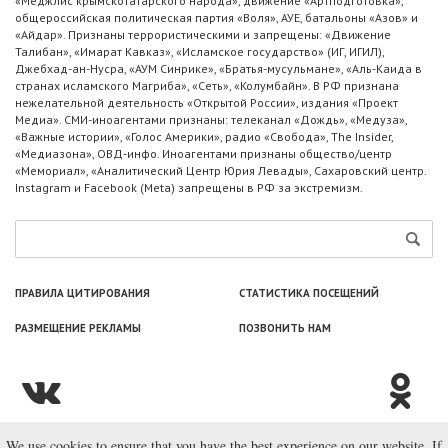
«Меджлис крымскотатарского народа», движение «Артподготовка»,
общероссийская политическая партия «Воля», АУЕ, батальоны «Азов» и
«Айдар». Признаны террористическими и запрещены: «Движение
Талибан», «Имарат Кавказ», «Исламское государство» (ИГ, ИГИЛ),
Джебхад-ан-Нусра, «АУМ Синрике», «Братья-мусульмане», «Аль-Каида в
странах исламского Магриба», «Сеть», «Колумбайн». В РФ признана
нежелательной деятельность «Открытой России», издания «Проект
Медиа». СМИ-иноагентами признаны: телеканал «Дождь», «Медуза»,
«Важные истории», «Голос Америки», радио «Свобода», The Insider,
«Медиазона», ОВД-инфо. Иноагентами признаны общество/центр
«Мемориал», «Аналитический Центр Юрия Левады», Сахаровский центр.
Instagram и Facebook (Metа) запрещены в РФ за экстремизм.
ПРАВИЛА ЦИТИРОВАНИЯ
СТАТИСТИКА ПОСЕЩЕНИЙ
РАЗМЕЩЕНИЕ РЕКЛАМЫ
ПОЗВОНИТЬ НАМ
We use cookies to ensure that you have the best experience on our website. If
© ООО «Лаборатория Новоcтей», 2003—2026.