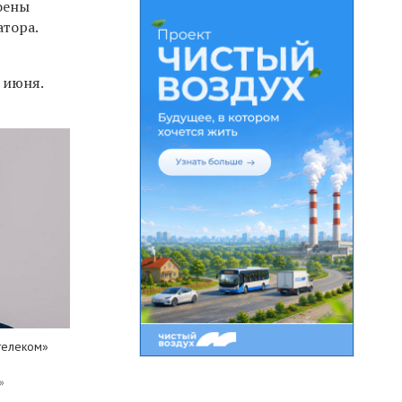
роены
атора.
 июня.
телеком»
»