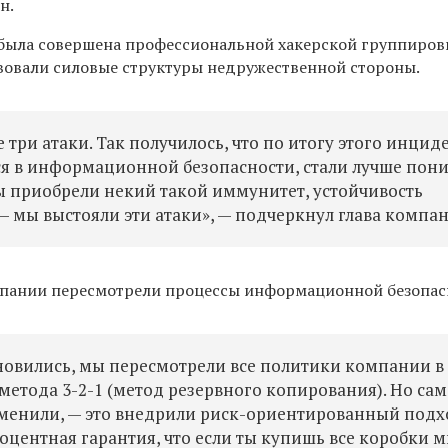
н.
 была совершена профессиональной хакерской группиров
овали силовые структуры недружественной стороны.
три атаки. Так получилось, что по итогу этого инцид
ся в
информационной безопасности
, стали лучше пон
мы приобрели некий такой иммунитет, устойчивость
 мы выстояли эти атаки», —
подчеркнул глава компан
омпании пересмотрели процессы информационной безопас
ановились, мы пересмотрели все политики компании в
метода 3-2-1 (метод резервного копирования). Но са
изменили, — это внедрили риск-ориентированный подх
роцентная гарантия, что если ты купишь все коробки м