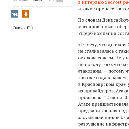
в интервью SecPost ра
и какие процессы в к
По словам Дениса Яку
массированные кибера
Связь и IT
Ущерб компании соста
«Отмечу, что до июня
не сталкивалась с та
от слова совсем. Но у 
по поводу того, что 
атакованы, — потому ч
того же года в нашем 
в Красноярском крае, 
из провайдеров.
Атака
произошла 12 июня 202
Атаке предшествовала
предварительная подг
злоумышленников была
разрушение инфрастр