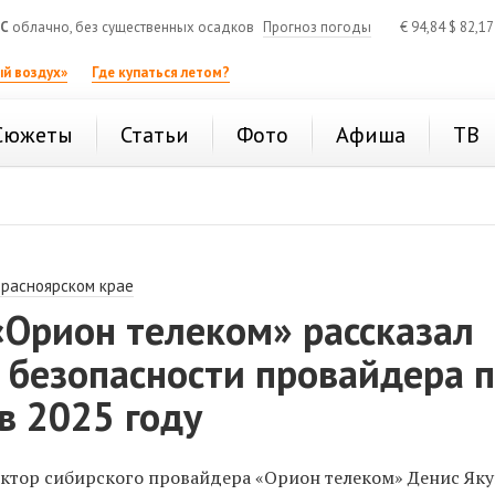
°C
облачно, без существенных осадков
Прогноз погоды
€
94,84
$
82,1
й воздух»
Где купаться летом?
Сюжеты
Статьи
Фото
Афиша
ТВ
Красноярском крае
«Орион телеком» рассказал
 безопасности провайдера 
в 2025 году
ктор сибирского провайдера «Орион
т
елеком» Денис Як