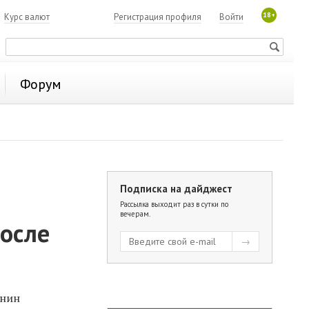
18+
7
Курс валют
Регистрация профиля
Войти
Форум
Подписка на дайджест
Рассылка выходит раз в сутки по
вечерам.
после
унин