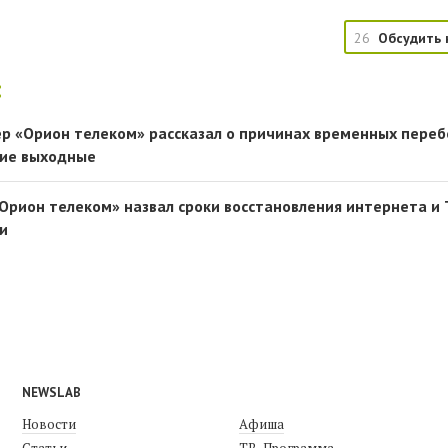
26
Обсудить 
:
р «Орион телеком» рассказал о причинах временных переб
шие выходные
Орион телеком» назвал сроки восстановления интернета и 
и
NEWSLAB
Новости
Афиша
Статьи
ТВ-Программа