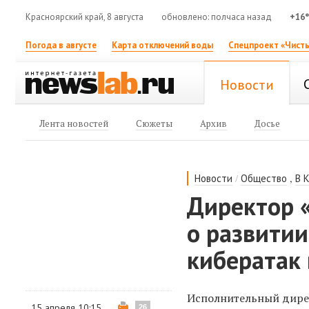
Красноярский край, 8 августа
обновлено: полчаса назад
+16
Погода в августе
Карта отключений воды
Спецпроект «Чисты
Новости
Лента новостей
Сюжеты
Архив
Досье
/
,
Новости
Общество
В 
Директор 
о развитии
кибератак 
Исполнительный дире
15 апреля 10:15
26