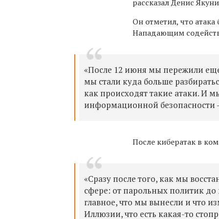
рассказал Денис Якуни
Он отметил, что
атака
Н
ападающим содейств
«
П
осле 12 июня мы пережили еще 
мы стали куда больше разбирать
как происходят такие атаки. И 
информационной безопасности —
П
осле кибератак в к
«Сразу после того, как мы восст
сфере: от парольных политик до 
главное, что мы вынесли и что 
И
ллюзии, что есть какая-то стоп