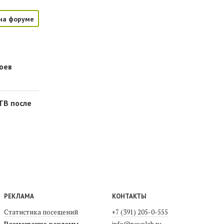
на форуме
оев
ТВ после
РЕКЛАМА
КОНТАКТЫ
Статистика посещений
+7 (391) 205-0-555
Размещение рекламы
info@newslab.ru