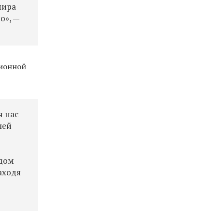
мира
но
», —
ционной
я нас
шей
ждом
аходя