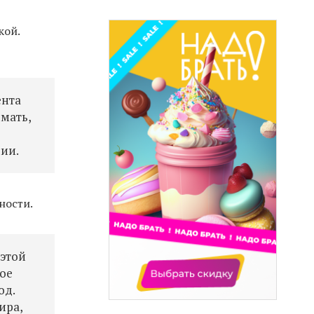
кой.
ента
имать,
ии.
ности.
 этой
мое
од.
ира,