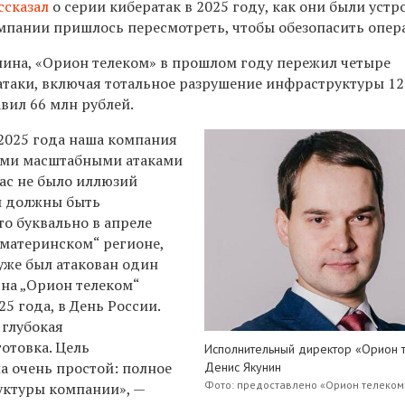
ссказал
о серии кибератак в 2025 году, как они были уст
омпании пришлось пересмотреть, чтобы обезопасить опер
нина,
«Орион
т
елеком» в
прошлом
году пережил четыре
таки, включая тотальное разрушение инфраструктуры 12
вил 66 млн рублей.
 2025 года наша компания
кими масштабными атаками
нас не было иллюзий
мы должны быть
то буквально в апреле
„материнском“ регионе,
уже был атакован один
 на „Орион
т
елеком“
5 года, в День России.
 глубокая
отовка. Цель
Исполнительный директор «Орион 
 очень простой: полное
Денис Якунин
Фото: предоставлено «Орион телеком
уктуры компании», —