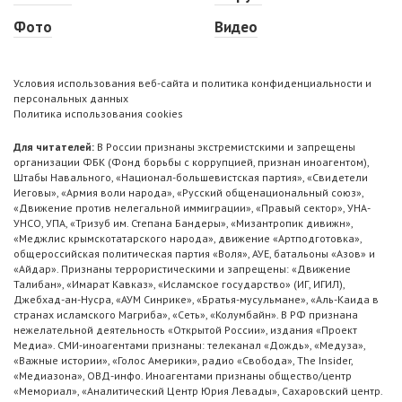
Фото
Видео
Условия использования веб-сайта и политика конфиденциальности и
персональных данных
Политика использования cookies
Для читателей:
В России признаны экстремистскими и запрещены
организации ФБК (Фонд борьбы с коррупцией, признан иноагентом),
Штабы Навального, «Национал-большевистская партия», «Свидетели
Иеговы», «Армия воли народа», «Русский общенациональный союз»,
«Движение против нелегальной иммиграции», «Правый сектор», УНА-
УНСО, УПА, «Тризуб им. Степана Бандеры», «Мизантропик дивижн»,
«Меджлис крымскотатарского народа», движение «Артподготовка»,
общероссийская политическая партия «Воля», АУЕ, батальоны «Азов» и
«Айдар». Признаны террористическими и запрещены: «Движение
Талибан», «Имарат Кавказ», «Исламское государство» (ИГ, ИГИЛ),
Джебхад-ан-Нусра, «АУМ Синрике», «Братья-мусульмане», «Аль-Каида в
странах исламского Магриба», «Сеть», «Колумбайн». В РФ признана
нежелательной деятельность «Открытой России», издания «Проект
Медиа». СМИ-иноагентами признаны: телеканал «Дождь», «Медуза»,
«Важные истории», «Голос Америки», радио «Свобода», The Insider,
«Медиазона», ОВД-инфо. Иноагентами признаны общество/центр
«Мемориал», «Аналитический Центр Юрия Левады», Сахаровский центр.