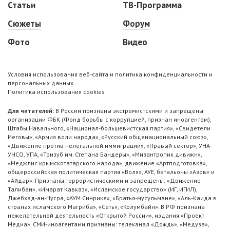
Статьи
ТВ-Программа
Сюжеты
Форум
Фото
Видео
Условия использования веб-сайта и политика конфиденциальности и
персональных данных
Политика использования cookies
Для читателей:
В России признаны экстремистскими и запрещены
организации ФБК (Фонд борьбы с коррупцией, признан иноагентом),
Штабы Навального, «Национал-большевистская партия», «Свидетели
Иеговы», «Армия воли народа», «Русский общенациональный союз»,
«Движение против нелегальной иммиграции», «Правый сектор», УНА-
УНСО, УПА, «Тризуб им. Степана Бандеры», «Мизантропик дивижн»,
«Меджлис крымскотатарского народа», движение «Артподготовка»,
общероссийская политическая партия «Воля», АУЕ, батальоны «Азов» и
«Айдар». Признаны террористическими и запрещены: «Движение
Талибан», «Имарат Кавказ», «Исламское государство» (ИГ, ИГИЛ),
Джебхад-ан-Нусра, «АУМ Синрике», «Братья-мусульмане», «Аль-Каида в
странах исламского Магриба», «Сеть», «Колумбайн». В РФ признана
нежелательной деятельность «Открытой России», издания «Проект
Медиа». СМИ-иноагентами признаны: телеканал «Дождь», «Медуза»,