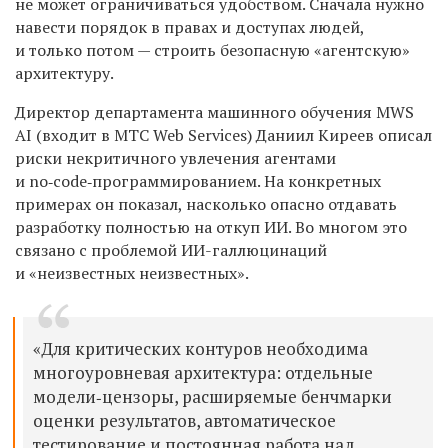
не может ограничиваться удобством.
С
начала нужно
навести порядок в правах и доступах людей,
и только потом — строить безопасную «агентскую»
архитектуру.
Директор департамента машинного обучения M
WS
AI (входит в МТС W
eb
Services
) Даниил Киреев
описал
риски некритичного увлечения агентами
и no‑code‑программированием. На конкретных
примерах он показал, насколько опасно отдавать
разработку полностью на откуп ИИ. Во многом это
связано с проблемой ИИ-галлюцинаций
и «неизвестных неизвестных».
«Для критических контуров необходима
многоуровневая архитектура: отдельные
модели‑цензоры, расширяемые бенчмарки
оценки результатов, автоматическое
тестирование и постоянная работа над