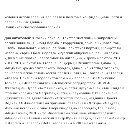
Условия использования веб-сайта и политика конфиденциальности и
персональных данных
Политика использования cookies
Для читателей:
В России признаны экстремистскими и запрещены
организации ФБК (Фонд борьбы с коррупцией, признан иноагентом),
Штабы Навального, «Национал-большевистская партия», «Свидетели
Иеговы», «Армия воли народа», «Русский общенациональный союз»,
«Движение против нелегальной иммиграции», «Правый сектор», УНА-
УНСО, УПА, «Тризуб им. Степана Бандеры», «Мизантропик дивижн»,
«Меджлис крымскотатарского народа», движение «Артподготовка»,
общероссийская политическая партия «Воля», АУЕ, батальоны «Азов» и
«Айдар». Признаны террористическими и запрещены: «Движение
Талибан», «Имарат Кавказ», «Исламское государство» (ИГ, ИГИЛ),
Джебхад-ан-Нусра, «АУМ Синрике», «Братья-мусульмане», «Аль-Каида в
странах исламского Магриба», «Сеть», «Колумбайн». В РФ признана
нежелательной деятельность «Открытой России», издания «Проект
Медиа». СМИ-иноагентами признаны: телеканал «Дождь», «Медуза»,
«Важные истории», «Голос Америки», радио «Свобода», The Insider,
«Медиазона», ОВД-инфо. Иноагентами признаны общество/центр
«Мемориал», «Аналитический Центр Юрия Левады», Сахаровский центр.
Instagram и Facebook (Metа) запрещены в РФ за экстремизм.