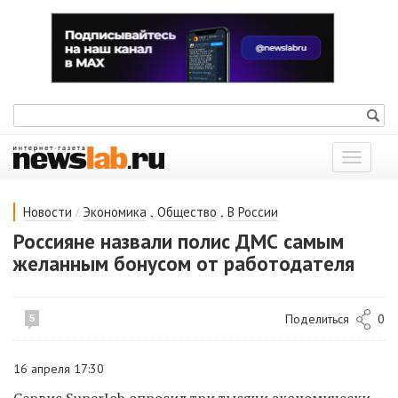
Показат
меню
/
,
,
Новости
Экономика
Общество
В России
Россияне назвали полис ДМС самым
желанным бонусом от работодателя
Поделиться
0
5
16 апреля 17:30
Сервис SuperJob опросил три тысячи экономически