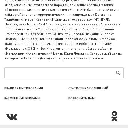
«Меджлис крымскотатарского народа», движение «Артподготовка»,
общероссийская политическая партия «Воля», АУЕ, батальоны «Азов» и
«Айдар». Признаны террористическими и запрещены: «Движение
Талибан», «Имарат Кавказ», «Исламское государство» (ИГ, ИГИЛ),
Джебхад-ан-Нусра, «АУМ Синрике», «Братья-мусульмане», «Аль-Каида в
странах исламского Магриба», «Сеть», «Колумбайн». В РФ признана
нежелательной деятельность «Открытой России», издания «Проект
Медиа». СМИ-иноагентами признаны: телеканал «Дождь», «Медуза»,
«Важные истории», «Голос Америки», радио «Свобода», The Insider,
«Медиазона», ОВД-инфо. Иноагентами признаны общество/центр
«Мемориал», «Аналитический Центр Юрия Левады», Сахаровский центр.
Instagram и Facebook (Metа) запрещены в РФ за экстремизм.
ПРАВИЛА ЦИТИРОВАНИЯ
СТАТИСТИКА ПОСЕЩЕНИЙ
РАЗМЕЩЕНИЕ РЕКЛАМЫ
ПОЗВОНИТЬ НАМ