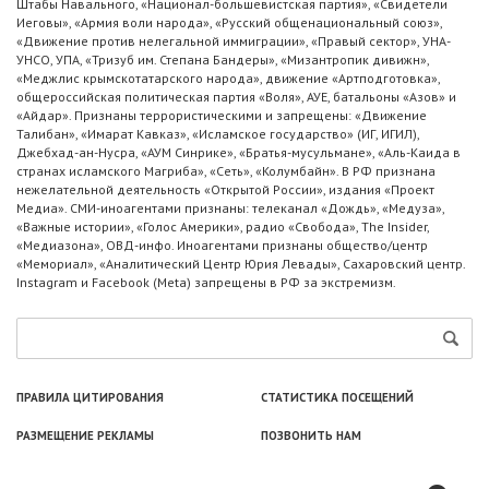
Штабы Навального, «Национал-большевистская партия», «Свидетели
Иеговы», «Армия воли народа», «Русский общенациональный союз»,
«Движение против нелегальной иммиграции», «Правый сектор», УНА-
УНСО, УПА, «Тризуб им. Степана Бандеры», «Мизантропик дивижн»,
«Меджлис крымскотатарского народа», движение «Артподготовка»,
общероссийская политическая партия «Воля», АУЕ, батальоны «Азов» и
«Айдар». Признаны террористическими и запрещены: «Движение
Талибан», «Имарат Кавказ», «Исламское государство» (ИГ, ИГИЛ),
Джебхад-ан-Нусра, «АУМ Синрике», «Братья-мусульмане», «Аль-Каида в
странах исламского Магриба», «Сеть», «Колумбайн». В РФ признана
нежелательной деятельность «Открытой России», издания «Проект
Медиа». СМИ-иноагентами признаны: телеканал «Дождь», «Медуза»,
«Важные истории», «Голос Америки», радио «Свобода», The Insider,
«Медиазона», ОВД-инфо. Иноагентами признаны общество/центр
«Мемориал», «Аналитический Центр Юрия Левады», Сахаровский центр.
Instagram и Facebook (Metа) запрещены в РФ за экстремизм.
ПРАВИЛА ЦИТИРОВАНИЯ
СТАТИСТИКА ПОСЕЩЕНИЙ
РАЗМЕЩЕНИЕ РЕКЛАМЫ
ПОЗВОНИТЬ НАМ