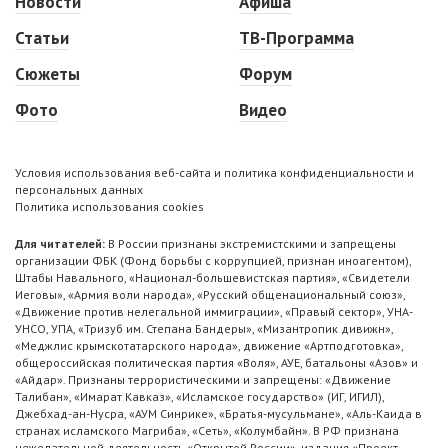
Новости
Афиша
Статьи
ТВ-Программа
Сюжеты
Форум
Фото
Видео
Условия использования веб-сайта и политика конфиденциальности и
персональных данных
Политика использования cookies
Для читателей:
В России признаны экстремистскими и запрещены
организации ФБК (Фонд борьбы с коррупцией, признан иноагентом),
Штабы Навального, «Национал-большевистская партия», «Свидетели
Иеговы», «Армия воли народа», «Русский общенациональный союз»,
«Движение против нелегальной иммиграции», «Правый сектор», УНА-
УНСО, УПА, «Тризуб им. Степана Бандеры», «Мизантропик дивижн»,
«Меджлис крымскотатарского народа», движение «Артподготовка»,
общероссийская политическая партия «Воля», АУЕ, батальоны «Азов» и
«Айдар». Признаны террористическими и запрещены: «Движение
Талибан», «Имарат Кавказ», «Исламское государство» (ИГ, ИГИЛ),
Джебхад-ан-Нусра, «АУМ Синрике», «Братья-мусульмане», «Аль-Каида в
странах исламского Магриба», «Сеть», «Колумбайн». В РФ признана
нежелательной деятельность «Открытой России», издания «Проект