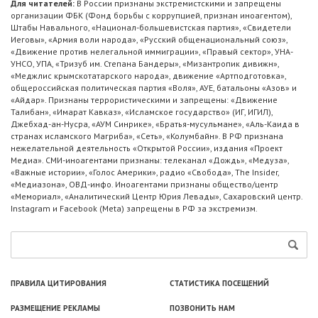
Для читателей:
В России признаны экстремистскими и запрещены
организации ФБК (Фонд борьбы с коррупцией, признан иноагентом),
Штабы Навального, «Национал-большевистская партия», «Свидетели
Иеговы», «Армия воли народа», «Русский общенациональный союз»,
«Движение против нелегальной иммиграции», «Правый сектор», УНА-
УНСО, УПА, «Тризуб им. Степана Бандеры», «Мизантропик дивижн»,
«Меджлис крымскотатарского народа», движение «Артподготовка»,
общероссийская политическая партия «Воля», АУЕ, батальоны «Азов» и
«Айдар». Признаны террористическими и запрещены: «Движение
Талибан», «Имарат Кавказ», «Исламское государство» (ИГ, ИГИЛ),
Джебхад-ан-Нусра, «АУМ Синрике», «Братья-мусульмане», «Аль-Каида в
странах исламского Магриба», «Сеть», «Колумбайн». В РФ признана
нежелательной деятельность «Открытой России», издания «Проект
Медиа». СМИ-иноагентами признаны: телеканал «Дождь», «Медуза»,
«Важные истории», «Голос Америки», радио «Свобода», The Insider,
«Медиазона», ОВД-инфо. Иноагентами признаны общество/центр
«Мемориал», «Аналитический Центр Юрия Левады», Сахаровский центр.
Instagram и Facebook (Metа) запрещены в РФ за экстремизм.
ПРАВИЛА ЦИТИРОВАНИЯ
СТАТИСТИКА ПОСЕЩЕНИЙ
РАЗМЕЩЕНИЕ РЕКЛАМЫ
ПОЗВОНИТЬ НАМ