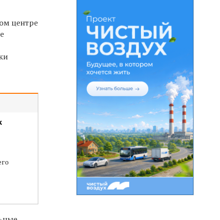
ом центре
же
ки
к
его
льные