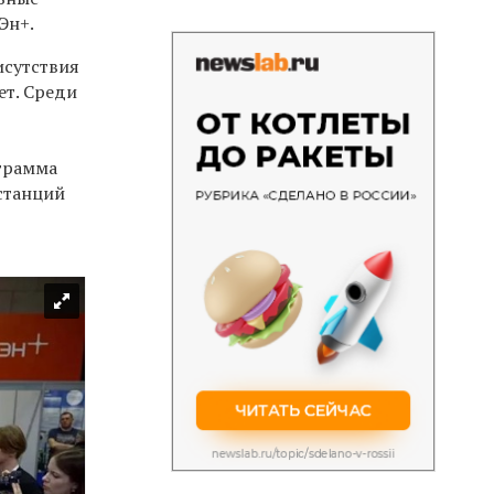
Эн+.
исутствия
ет. Среди
ограмма
станций