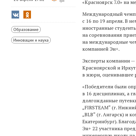
«Красноярск 7.0» на 
Международный чемпио
с 16 по 19 апреля. В н
иностранные студенты 
Образование
на соревнования прие
Инновации и наука
на международные чем
компанией Эн+.
Эксперты компании —
Красноярской и Иркут
в жюри, оценивавшее 
«Победители были оп
в 16 дисциплинах, а г
долгожданные путевк
„FIRSTEAM“ (г. Нижни
„BLB“ (г. Ангарск) и к
Екатеринбург). Благо
Эн+ 22 участника пре
инженерную школу на 