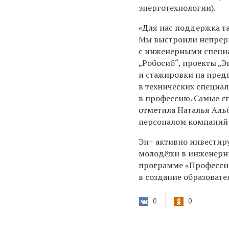
энерготехнологии).
«Для нас поддержка та
Мы выстроили непреры
с инженерными специа
„Робосиб“, проекты „
и стажировки на пред
в технических специал
в профессию. Самые с
отметила Наталья Аль
персоналом компаний 
Эн+ активно инвестиру
молодёжи в инженерны
программе «Профессио
в создание образоват
0
0