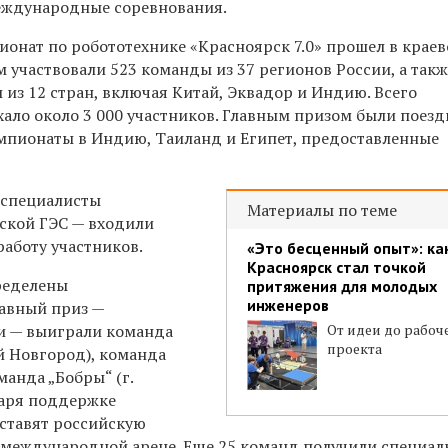
международные соревнования.
нат по робототехнике «Красноярск 7.0» прошел в краев
ем участвовали 523 команды из 37 регионов России, а так
из 12 стран, включая Китай, Эквадор и Индию. Всего
хало около 3 000 участников. Главным призом были поезд
пионаты в Индию, Таиланд и Египет, предоставленные
 специалисты
Материалы по теме
ской ГЭС — входили
работу участников.
«Это бесценный опыт»: ка
Красноярск стал точкой
ределены
притяжения для молодых
инженеров
лавный приз —
и — выиграли команда
От идеи до рабоч
проекта
й Новгород), команда
оманда „Бобры“ (г.
даря поддержке
дставят российскую
международной арене. Еще 25 команд получили специа