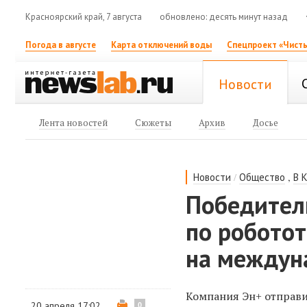
Красноярский край, 7 августа
обновлено: десять минут назад
Погода в августе
Карта отключений воды
Спецпроект «Чисты
Новости
Лента новостей
Сюжеты
Архив
Досье
/
,
Новости
Общество
В 
Победител
по роботот
на междун
Компания Эн+ отправи
20 апреля 17:02
0