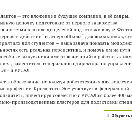
лантов — это вложение в будущее компании, в её кадры.
вную цепочку подготовки: от первого знакомства
льностями в школе до целевой подготовки в вузе. Фести
Энергия в действии“ и „ЭнергоШкола“ для школьников, с
приятиях для студентов — наша задача показать молодёжи
ьностях есть реальная перспектива, и помочь им на пути
пособные выпускники имеют шанс прийти работать к нам
брехт, заместитель генерального директора по управлен
Эн+ и РУСАЛ.
ет в образование, используя робототехнику для вовлече
е профессии. Кроме того, Эн+ участвует в федеральной
налитет», инвестируя совместно с РУСАЛом более 400 м
ельно-производственных кластеров для подготовки специ
0
Обсудить 