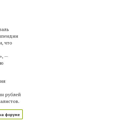
валь
типендии
, что
», —
ию
ния
лн рублей
алистов.
на форуме