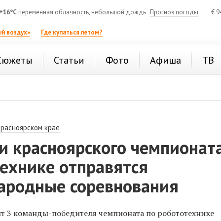
+16°C
переменная облачность, небольшой дождь
Прогноз погоды
€
9
й воздух»
Где купаться летом?
Сюжеты
Статьи
Фото
Афиша
ТВ
Красноярском крае
и красноярского чемпионат
ехнике отправятся
ародные соревнования
т 3 команды-победителя чемпионата по робототехнике