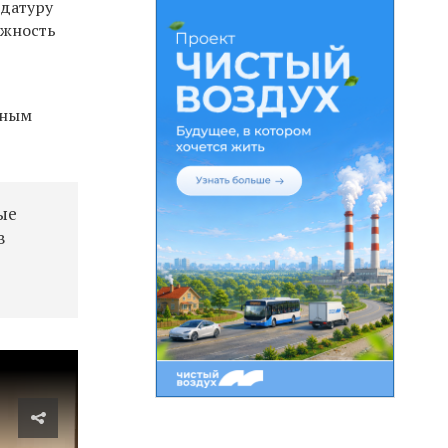
идатуру
лжность
нным
ые
в