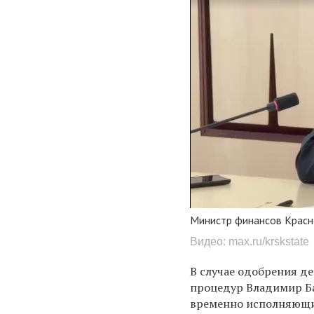
Министр финансов Красно
Видео: max.ru/krskstate
В случае одобрения д
процедур Владимир Ба
временно исполняющи