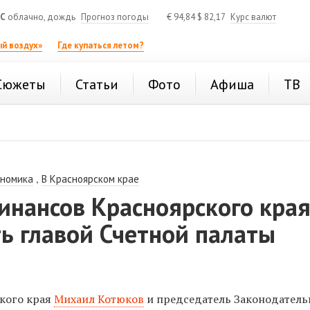
°C
облачно, дождь
Прогноз погоды
€
94,84
$
82,17
Курс валют
й воздух»
Где купаться летом?
Сюжеты
Статьи
Фото
Афиша
ТВ
,
ономика
В Красноярском крае
инансов Красноярского кра
ь главой Счетной палаты
кого края
Михаил Котюков
и председатель Законодатель