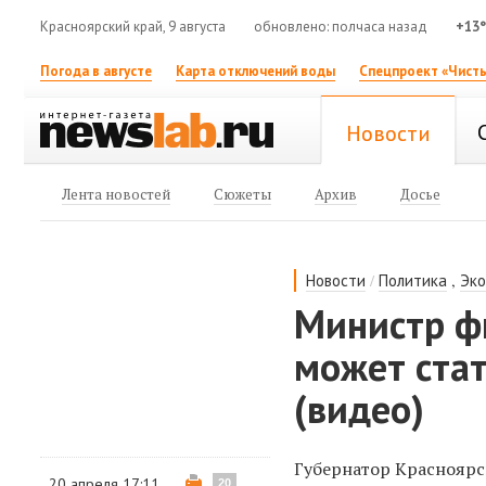
Красноярский край, 9 августа
обновлено: полчаса назад
+13
Погода в августе
Карта отключений воды
Спецпроект «Чисты
Новости
Лента новостей
Сюжеты
Архив
Досье
/
,
Новости
Политика
Эк
Министр ф
может стат
(видео)
Губернатор Красноярс
20 апреля 17:11
20