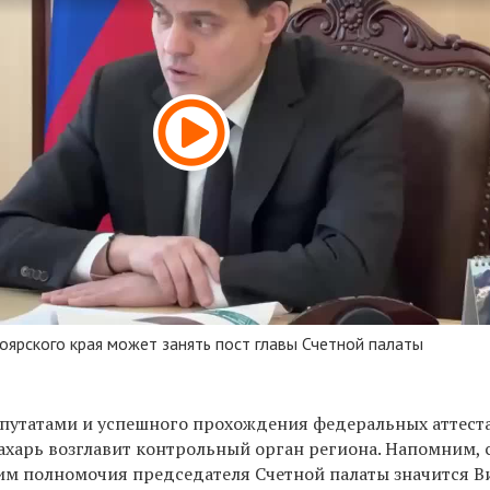
ярского края может занять пост главы Счетной палаты
епутатами и успешного прохождения федеральных аттес
харь возглавит контрольный орган региона. Напомним, 
м полномочия председателя Счетной палаты значится В