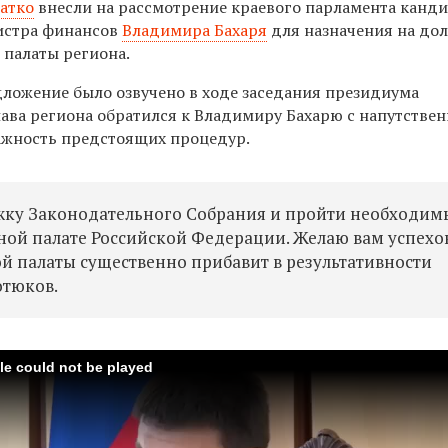
атко
внесли на рассмотрение краевого парламента канд
истра финансов
Владимира Бахаря
для назначения на до
 палаты региона.
ложение было озвучено в ходе заседания президиума
Глава региона обратился к Владимиру Бахарю с напутстве
ажность предстоящих процедур.
жку Законодательного Собрания и пройти необходим
ной палате Российской Федерации. Желаю вам успехо
ой палаты существенно прибавит в результативности
отюков.
ile could not be played