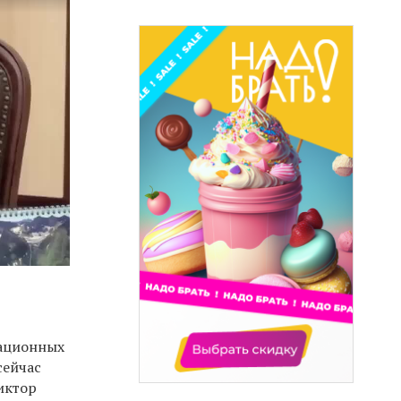
тационных
сейчас
иктор