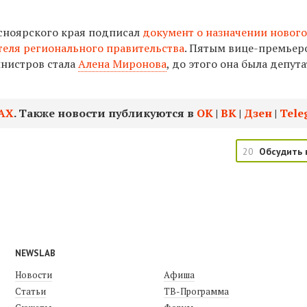
асноярского края подписал
документ о назначении новог
теля регионального правительства
.
Пятым вице-премьер
инистров стала
Алена Миронова
, до этого
она была депут
АХ
. Также новости публикуются в
ОК
|
ВК
|
Дзен
|
Tele
20
Обсудить 
NEWSLAB
Новости
Афиша
Статьи
ТВ-Программа