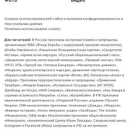
Фото
Видео
Условия использования веб-сайта и политика конфиденциальности и
персональных данных
Политика использования cookies
Для читателей:
В России признаны экстремистскими и запрещены
организации ФБК (Фонд борьбы с коррупцией, признан иноагентом),
Штабы Навального, «Национал-большевистская партия», «Свидетели
Иеговы», «Армия воли народа», «Русский общенациональный союз»,
«Движение против нелегальной иммиграции», «Правый сектор», УНА-
УНСО, УПА, «Тризуб им. Степана Бандеры», «Мизантропик дивижн»,
«Меджлис крымскотатарского народа», движение «Артподготовка»,
общероссийская политическая партия «Воля», АУЕ, батальоны «Азов» и
«Айдар». Признаны террористическими и запрещены: «Движение
Талибан», «Имарат Кавказ», «Исламское государство» (ИГ, ИГИЛ),
Джебхад-ан-Нусра, «АУМ Синрике», «Братья-мусульмане», «Аль-Каида в
странах исламского Магриба», «Сеть», «Колумбайн». В РФ признана
нежелательной деятельность «Открытой России», издания «Проект
Медиа». СМИ-иноагентами признаны: телеканал «Дождь», «Медуза»,
«Важные истории», «Голос Америки», радио «Свобода», The Insider,
«Медиазона», ОВД-инфо. Иноагентами признаны общество/центр
«Мемориал», «Аналитический Центр Юрия Левады», Сахаровский центр.
Instagram и Facebook (Metа) запрещены в РФ за экстремизм.