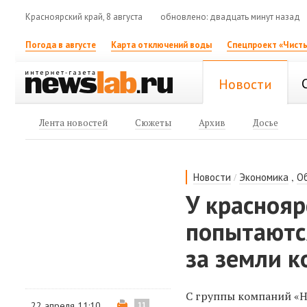
Красноярский край, 8 августа
обновлено: двадцать минут назад
Погода в августе
Карта отключений воды
Спецпроект «Чисты
Новости
Лента новостей
Сюжеты
Архив
Досье
/
,
Новости
Экономика
О
У краснояр
попытаютс
за земли к
С группы компаний «Н
22 апреля 11:10
11