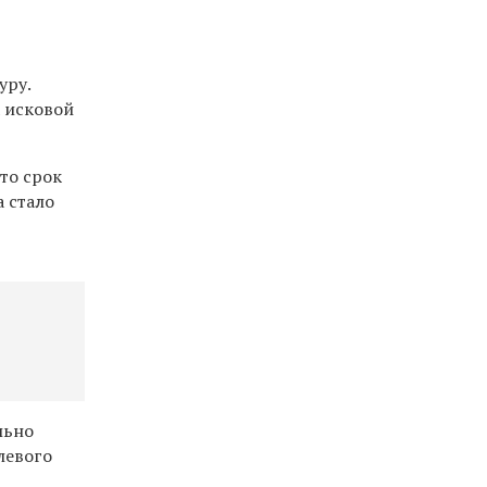
уру.
 исковой
то срок
а стало
льно
левого