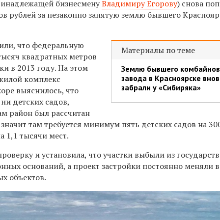
ринадлежащей бизнесмену
Владимиру Егорову
) снова по
ов рублей за незаконно занятую землю бывшего Краснояр
ли, что федеральную
Материалы по теме
тысяч квадратных метров
ки в 2013 году. На этом
Землю бывшего комбайнов
завода в Красноярске внов
 жилой комплекс
забрали у «Сибиряка»
коре выяснилось, что
 ни детских садов,
ам район был рассчитан
а значит там требуется минимум пять детских садов на 30
 1,1 тысячи мест.
роверку и установила, что участки выбыли из государст
онных оснований, а проект застройки постоянно меняли в
х объектов.