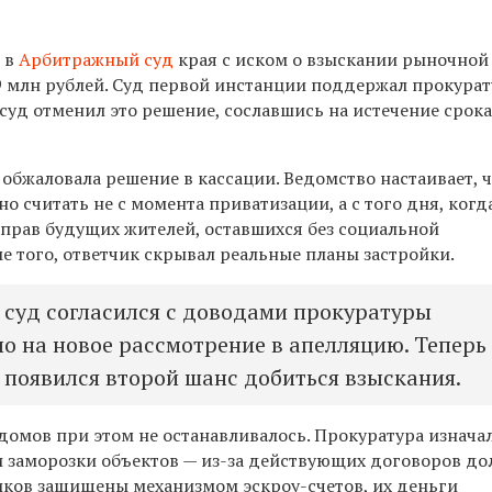
 в
Арбитражный суд
края с иском о взыскании рыночной
9 млн рублей. Суд первой инстанции поддержал прокурат
уд отменил это решение, сославшись на истечение срока
обжаловала решение в кассации. Ведомство настаивает, ч
о считать не с момента приватизации, а с того дня, когд
 прав будущих жителей, оставшихся без социальной
е того, ответчик скрывал реальные планы застройки.
суд согласился с доводами прокуратуры
ло на новое рассмотрение в апелляцию. Теперь
 появился второй шанс добиться взыскания.
домов при этом не останавливалось. Прокуратура изнача
и заморозки объектов — из-за действующих договоров до
иков защищены механизмом эскроу-счетов, их деньги