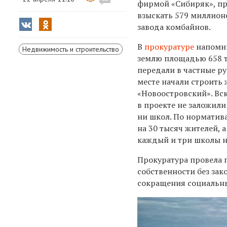
фирмой «Сибиряк», п
взыскать 579 миллион
завода комбайнов.
В
прокуратуре
напомни
Недвижимость и строительство
землю площадью 658 
передали в частные ру
месте начали строить
«Новоостровский». Вс
в проекте не заложили
ни школ. По норматив
на 30 тысяч жителей, 
каждый и три школы на
Прокуратура провела п
собственности без зак
сокращения социальны