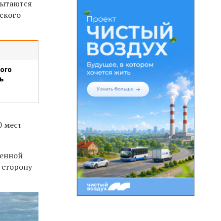
пытаются
ского
ого
ь
0 мест
венной
 сторону