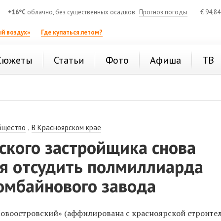
+16°C
облачно, без существенных осадков
Прогноз погоды
€
94,8
й воздух»
Где купаться летом?
Сюжеты
Статьи
Фото
Афиша
ТВ
,
бщество
В Красноярском крае
ского застройщика снова
я отсудить полмиллиарда
омбайнового завода
овоостровский» (аффилирована с красноярской строите