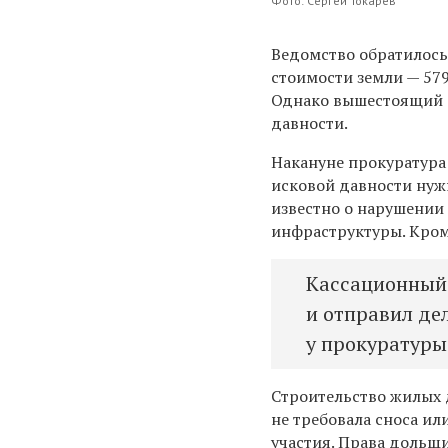
Фото: Сергей Токарев
Ведомство обратилось
стоимости земли — 57
Однако вышестоящий с
давности.
Накануне прокуратура 
исковой давности нужн
известно о нарушении
инфраструктуры. Кром
Кассационный 
и отправил де
у прокуратуры
Строительство жилых 
не требовала сноса ил
участия. Права дольщ