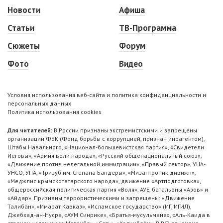
Новости
Афиша
Статьи
ТВ-Программа
Сюжеты
Форум
Фото
Видео
Условия использования веб-сайта и политика конфиденциальности и
персональных данных
Политика использования cookies
Для читателей:
В России признаны экстремистскими и запрещены
организации ФБК (Фонд борьбы с коррупцией, признан иноагентом),
Штабы Навального, «Национал-большевистская партия», «Свидетели
Иеговы», «Армия воли народа», «Русский общенациональный союз»,
«Движение против нелегальной иммиграции», «Правый сектор», УНА-
УНСО, УПА, «Тризуб им. Степана Бандеры», «Мизантропик дивижн»,
«Меджлис крымскотатарского народа», движение «Артподготовка»,
общероссийская политическая партия «Воля», АУЕ, батальоны «Азов» и
«Айдар». Признаны террористическими и запрещены: «Движение
Талибан», «Имарат Кавказ», «Исламское государство» (ИГ, ИГИЛ),
Джебхад-ан-Нусра, «АУМ Синрике», «Братья-мусульмане», «Аль-Каида в