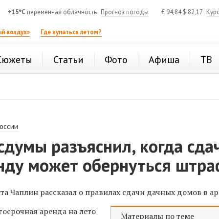
+15°C
переменная облачность
Прогноз погоды
€
94,84
$
82,17
Кур
й воздух»
Где купаться летом?
Сюжеты
Статьи
Фото
Афиша
ТВ
России
сдумы разъяснил, когда сда
енду может обернуться штр
та Чаплин рассказал о правилах сдачи дачных домов в ар
осрочная аренда на лето
Материалы по теме