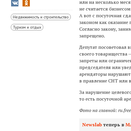
или на несколько меся
не считается бизнесом
А вот с посуточная сд
Недвижимость и строительство
законом как оказание 
Туризм и отдых
Согласно закону, зани
запрещено.
Депутат посоветовал в
своего товарищества 
запреты или ограниче
председателя или увед
арендаторы нарушают 
в правление СНТ или 
За нарушение целевог
то есть посуточной ар
Фото на главной: ru.fre
Newslab
теперь в
М