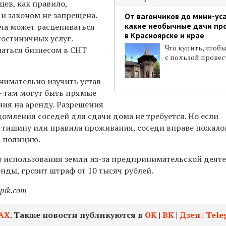
цев, как правило,
 и законом не запрещена.
От вагончиков до мини-ус
какие необычные дачи пр
ача может расцениваться
в Красноярске и крае
гостиничных услуг.
Что купить, чтоб
маться бизнесом в СНТ
с пользой провес
нимательно изучить устав
— там могут быть прямые
ния на аренду. Разрешения
омления соседей для сдачи дома не требуется. Но если
тишину или правила проживания, соседи вправе пожало
в полицию.
о использования земли из-за предпринимательской деяте
енды, грозит штраф от 10 тысяч рублей.
epik.com
АХ
. Также новости публикуются в
ОК
|
ВК
|
Дзен
|
Tele