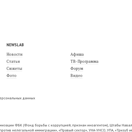
NEWSLAB
Новости
Афиша
Статьи
ТВ-Программа
Сюжеты
Форум
Фото
Видео
персональных данных
низации ФБК (Фонд борьбы с коррупцией, признан иноагентом), Штабы Навал
ротив нелегальной иммиграции», «Правый сектор», УНА-УНСО, УПА, «Тризуб и