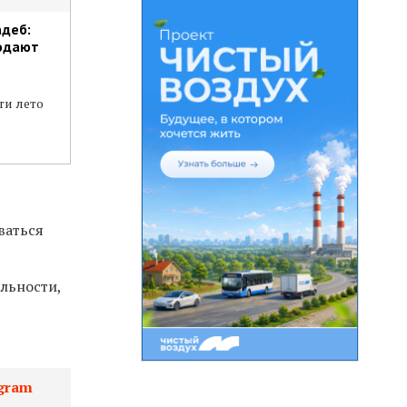
адеб:
одают
ы
ти лето
ваться
льности,
gram