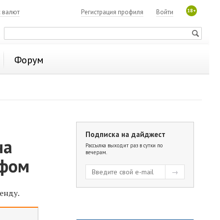
18+
с валют
Регистрация профиля
Войти
Форум
Подписка на дайджест
ча
Рассылка выходит раз в сутки по
вечерам.
афом
енду.