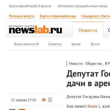
Красноярский край, 8 августа
обновлено: двадцать минут назад
Погода в августе
Карта отключений воды
Спецпроект «Чисты
Новости
Лента новостей
Сюжеты
Архив
Досье
/
,
Новости
Общество
В 
Депутат Го
дачи в ар
Депутат Госдумы Ники
22 апреля 17:20
4
Как пишет
Ямал 1,
долг