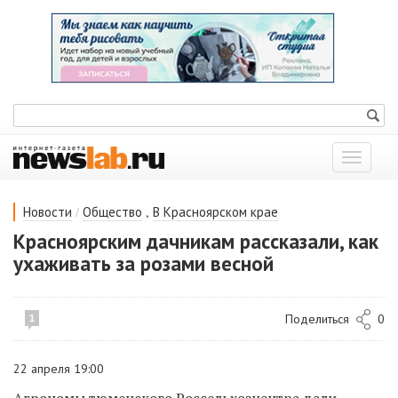
Показат
меню
/
,
Новости
Общество
В Красноярском крае
Красноярским дачникам рассказали, как
ухаживать за розами весной
Поделиться
0
1
22 апреля 19:00
Агрономы тюменского Россельхозцентра дали