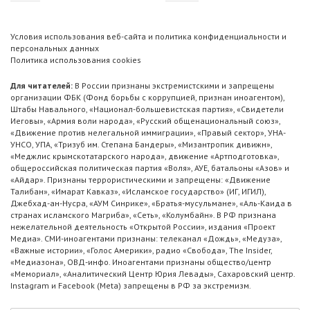
Условия использования веб-сайта и политика конфиденциальности и
персональных данных
Политика использования cookies
Для читателей:
В России признаны экстремистскими и запрещены
организации ФБК (Фонд борьбы с коррупцией, признан иноагентом),
Штабы Навального, «Национал-большевистская партия», «Свидетели
Иеговы», «Армия воли народа», «Русский общенациональный союз»,
«Движение против нелегальной иммиграции», «Правый сектор», УНА-
УНСО, УПА, «Тризуб им. Степана Бандеры», «Мизантропик дивижн»,
«Меджлис крымскотатарского народа», движение «Артподготовка»,
общероссийская политическая партия «Воля», АУЕ, батальоны «Азов» и
«Айдар». Признаны террористическими и запрещены: «Движение
Талибан», «Имарат Кавказ», «Исламское государство» (ИГ, ИГИЛ),
Джебхад-ан-Нусра, «АУМ Синрике», «Братья-мусульмане», «Аль-Каида в
странах исламского Магриба», «Сеть», «Колумбайн». В РФ признана
нежелательной деятельность «Открытой России», издания «Проект
Медиа». СМИ-иноагентами признаны: телеканал «Дождь», «Медуза»,
«Важные истории», «Голос Америки», радио «Свобода», The Insider,
«Медиазона», ОВД-инфо. Иноагентами признаны общество/центр
«Мемориал», «Аналитический Центр Юрия Левады», Сахаровский центр.
Instagram и Facebook (Metа) запрещены в РФ за экстремизм.