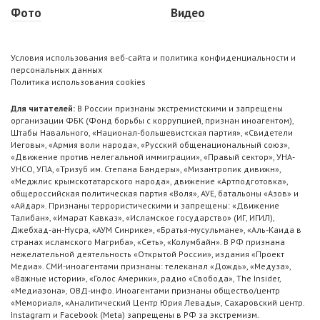
Фото
Видео
Условия использования веб-сайта и политика конфиденциальности и
персональных данных
Политика использования cookies
Для читателей:
В России признаны экстремистскими и запрещены
организации ФБК (Фонд борьбы с коррупцией, признан иноагентом),
Штабы Навального, «Национал-большевистская партия», «Свидетели
Иеговы», «Армия воли народа», «Русский общенациональный союз»,
«Движение против нелегальной иммиграции», «Правый сектор», УНА-
УНСО, УПА, «Тризуб им. Степана Бандеры», «Мизантропик дивижн»,
«Меджлис крымскотатарского народа», движение «Артподготовка»,
общероссийская политическая партия «Воля», АУЕ, батальоны «Азов» и
«Айдар». Признаны террористическими и запрещены: «Движение
Талибан», «Имарат Кавказ», «Исламское государство» (ИГ, ИГИЛ),
Джебхад-ан-Нусра, «АУМ Синрике», «Братья-мусульмане», «Аль-Каида в
странах исламского Магриба», «Сеть», «Колумбайн». В РФ признана
нежелательной деятельность «Открытой России», издания «Проект
Медиа». СМИ-иноагентами признаны: телеканал «Дождь», «Медуза»,
«Важные истории», «Голос Америки», радио «Свобода», The Insider,
«Медиазона», ОВД-инфо. Иноагентами признаны общество/центр
«Мемориал», «Аналитический Центр Юрия Левады», Сахаровский центр.
Instagram и Facebook (Metа) запрещены в РФ за экстремизм.