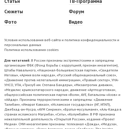
Статьи
ТВ-Программа
Сюжеты
Форум
Фото
Видео
Условия использования веб-сайта и политика конфиденциальности и
персональных данных
Политика использования cookies
Для читателей:
В России признаны экстремистскими и запрещены
организации ФБК (Фонд борьбы с коррупцией, признан иноагентом),
Штабы Навального, «Национал-большевистская партия», «Свидетели
Иеговы», «Армия воли народа», «Русский общенациональный союз»,
«Движение против нелегальной иммиграции», «Правый сектор», УНА-
УНСО, УПА, «Тризуб им. Степана Бандеры», «Мизантропик дивижн»,
«Меджлис крымскотатарского народа», движение «Артподготовка»,
общероссийская политическая партия «Воля», АУЕ, батальоны «Азов» и
«Айдар». Признаны террористическими и запрещены: «Движение
Талибан», «Имарат Кавказ», «Исламское государство» (ИГ, ИГИЛ),
Джебхад-ан-Нусра, «АУМ Синрике», «Братья-мусульмане», «Аль-Каида в
странах исламского Магриба», «Сеть», «Колумбайн». В РФ признана
нежелательной деятельность «Открытой России», издания «Проект
Медиа». СМИ-иноагентами признаны: телеканал «Дождь», «Медуза»,
«Важные истории», «Голос Америки», радио «Свобода», The Insider,