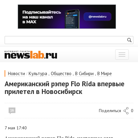
Показат
меню
/
,
,
,
Новости
Культура
Общество
В Сибири
В Мире
Американский рэпер Flo Rida впервые
прилетел в Новосибирск
Поделиться
0
16
7 мая 17:40
Американский рэпер Flo Rida, настоящее имя —