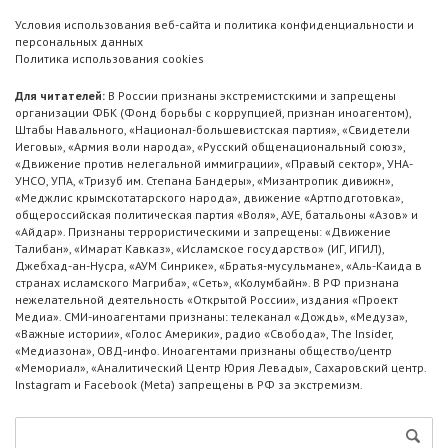
Условия использования веб-сайта и политика конфиденциальности и
персональных данных
Политика использования cookies
Для читателей:
В России признаны экстремистскими и запрещены
организации ФБК (Фонд борьбы с коррупцией, признан иноагентом),
Штабы Навального, «Национал-большевистская партия», «Свидетели
Иеговы», «Армия воли народа», «Русский общенациональный союз»,
«Движение против нелегальной иммиграции», «Правый сектор», УНА-
УНСО, УПА, «Тризуб им. Степана Бандеры», «Мизантропик дивижн»,
«Меджлис крымскотатарского народа», движение «Артподготовка»,
общероссийская политическая партия «Воля», АУЕ, батальоны «Азов» и
«Айдар». Признаны террористическими и запрещены: «Движение
Талибан», «Имарат Кавказ», «Исламское государство» (ИГ, ИГИЛ),
Джебхад-ан-Нусра, «АУМ Синрике», «Братья-мусульмане», «Аль-Каида в
странах исламского Магриба», «Сеть», «Колумбайн». В РФ признана
нежелательной деятельность «Открытой России», издания «Проект
Медиа». СМИ-иноагентами признаны: телеканал «Дождь», «Медуза»,
«Важные истории», «Голос Америки», радио «Свобода», The Insider,
«Медиазона», ОВД-инфо. Иноагентами признаны общество/центр
«Мемориал», «Аналитический Центр Юрия Левады», Сахаровский центр.
Instagram и Facebook (Metа) запрещены в РФ за экстремизм.